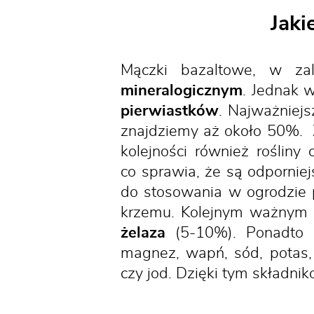
Jaki
Mączki bazaltowe, w za
mineralogicznym
. Jednak 
pierwiastków
. Najważniej
znajdziemy aż około 50%. Z
kolejności również rośliny
co sprawia, że są odporni
do stosowania w ogrodzie
krzemu. Kolejnym ważnym s
żelaza
(5-10%). Ponadto 
magnez, wapń, sód, potas, m
czy jod. Dzięki tym składn