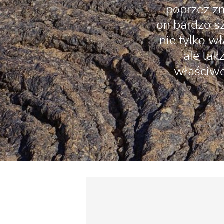
poprzez zm
on bardzo s
nie tylko w
ale tak
właściwoś