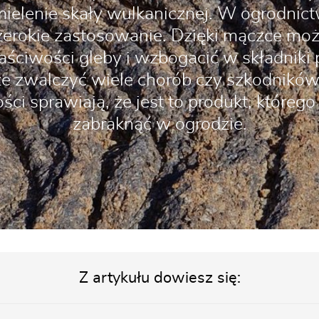
ielenie skały wulkanicznej. W ogrodnict
zerokie zastosowanie. Dzięki mączce mo
łaściwości gleby i wzbogacić w składnik
że zwalczyć wiele chorób czy szkodników
ci sprawiają, że jest to produkt, któreg
zabraknąć w ogrodzie.
Z artykułu dowiesz się: