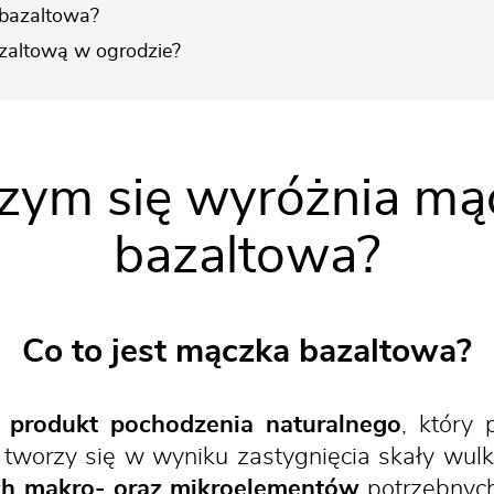
 bazaltowa?
zaltową w ogrodzie?
Czym się wyróżnia mą
bazaltowa?
Co to jest mączka bazaltowa?
o
produkt pochodzenia naturalnego
, który
i tworzy się w wyniku zastygnięcia skały wu
ch makro- oraz mikroelementów
potrzebnych