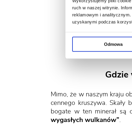
Wykorzystujemy pliki cookie 
ruch w naszej witrynie. Inf
reklamowym i analitycznym. 
uzyskanymi podczas korzysta
Odmowa
Gdzie 
Mimo, że w naszym kraju o
cennego kruszywa. Skały 
bogate w ten minerał są o
wygasłych wulkanów”
.