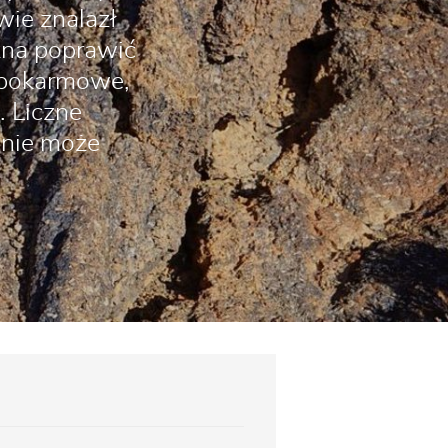
wie znalazł
żna poprawić
i pokarmowe,
. Liczne
o nie może