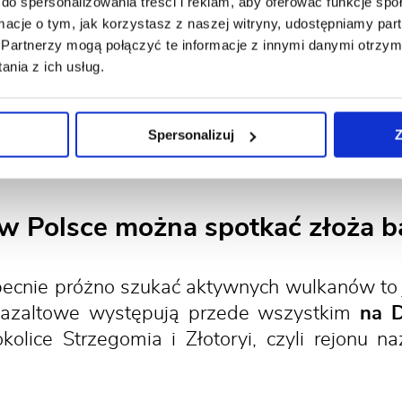
do spersonalizowania treści i reklam, aby oferować funkcje sp
ormacje o tym, jak korzystasz z naszej witryny, udostępniamy p
Partnerzy mogą połączyć te informacje z innymi danymi otrzym
nia z ich usług.
Spersonalizuj
Z
w Polsce można spotkać złoża b
becnie próżno szukać aktywnych wulkanów to 
bazaltowe występują przede wszystkim
na 
kolice Strzegomia i Złotoryi, czyli rejonu 