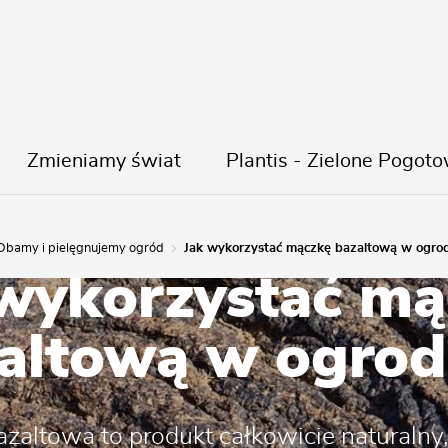
Zmieniamy świat
Plantis - Zielone Pogoto
Dbamy i pielęgnujemy ogród
Jak wykorzystać mączkę bazaltową w ogrod
 wykorzystać mą
altową w ogrod
zaltowa to produkt całkowicie naturalny