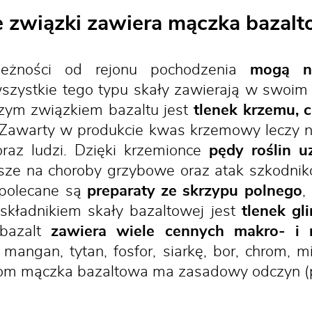
e związki zawiera mączka bazal
leżności od rejonu pochodzenia
mogą ni
wszystkie tego typu skały zawierają w swoim
szym związkiem bazaltu jest
tlenek krzemu, c
awarty w produkcie kwas krzemowy leczy nie
 oraz ludzi. Dzięki krzemionce
pędy roślin u
ejsze na choroby grzybowe oraz atak szkodn
 polecane są
preparaty ze skrzypu polnego
,
kładnikiem skały bazaltowej jest
tlenek gl
bazalt
zawiera wiele cennych makro- i 
angan, tytan, fosfor, siarkę, bor, chrom, m
ikom mączka bazaltowa ma zasadowy odczyn (