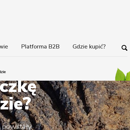
wie
Platforma B2B
Gdzie kupić?
zie
czkę
zie?
, powstały