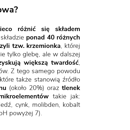
towa?
eco różnić się składem
 składzie
ponad 40 różnych
zyli tzw. krzemionka
, której
 tylko glebę, ale w dalszej
zyskują większą twardość
,
ików. Z tego samego powodu
 które także stanowią źródło
inu
(około 20%) oraz
tlenek
mikroelementów
takie jak:
iedź, cynk, molibden, kobalt
pH powyżej 7).