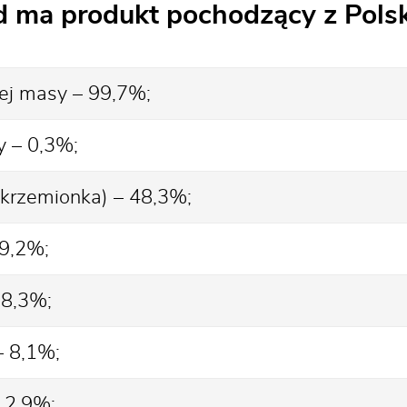
ad ma produkt pochodzący z Polsk
ej masy – 99,7%;
 – 0,3%;
(krzemionka) – 48,3%;
19,2%;
 8,3%;
– 8,1%;
 2,9%;