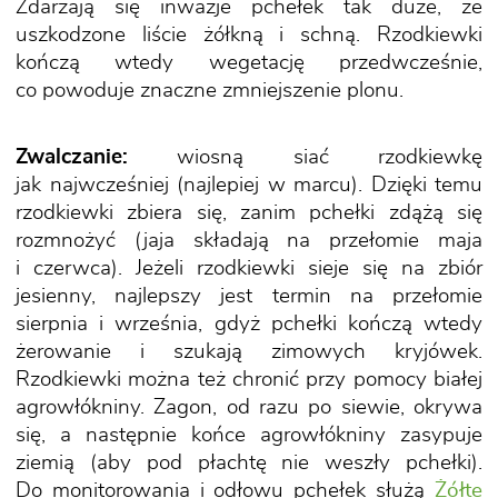
Zdarzają się inwazje pchełek tak duże, że
uszkodzone liście żółkną i schną. Rzodkiewki
kończą wtedy wegetację przedwcześnie,
co powoduje znaczne zmniejszenie plonu.
Zwalczanie:
wiosną siać rzodkiewkę
jak najwcześniej (najlepiej w marcu). Dzięki temu
rzodkiewki zbiera się, zanim pchełki zdążą się
rozmnożyć (jaja składają na przełomie maja
i czerwca). Jeżeli rzodkiewki sieje się na zbiór
jesienny, najlepszy jest termin na przełomie
sierpnia i września, gdyż pchełki kończą wtedy
żerowanie i szukają zimowych kryjówek.
Rzodkiewki można też chronić przy pomocy białej
agrowłókniny. Zagon, od razu po siewie, okrywa
się, a następnie końce agrowłókniny zasypuje
ziemią (aby pod płachtę nie weszły pchełki).
Do monitorowania i odłowu pchełek służą
Żółte