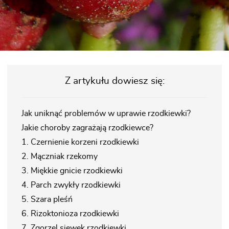
Z artykułu dowiesz się:
Jak uniknąć problemów w uprawie rzodkiewki?
Jakie choroby zagrażają rzodkiewce?
1. Czernienie korzeni rzodkiewki
2. Mączniak rzekomy
3. Miękkie gnicie rzodkiewki
4. Parch zwykły rzodkiewki
5. Szara pleśń
6. Rizoktonioza rzodkiewki
7. Zgorzel siewek rzodkiewki