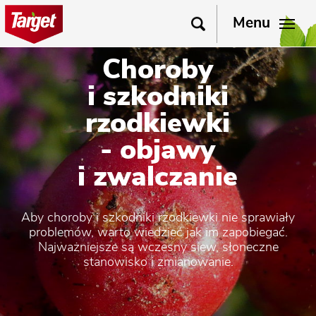
Menu
Choroby
i szkodniki
rzodkiewki
- objawy
i zwalczanie
Aby choroby i szkodniki rzodkiewki nie sprawiały
problemów, warto wiedzieć jak im zapobiegać.
Najważniejsze są wczesny siew, słoneczne
stanowisko i zmianowanie.