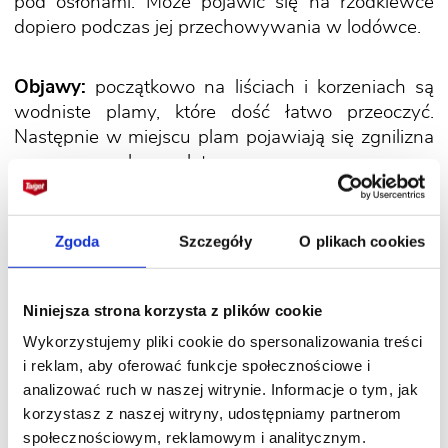
pod osłonami. Może pojawić się na rzodkiewce
dopiero podczas jej przechowywania w lodówce.
Objawy:
początkowo na liściach i korzeniach są
wodniste plamy, które dość łatwo przeoczyć.
Następnie w miejscu plam pojawiają się zgnilizna
oraz szary, pylący nalot.
Zwalczanie:
robić kilkuletnie przerwy w uprawie
Zgoda
Szczegóły
O plikach cookies
rzodkiewek. Dbać o czystość narzędzi
ogrodniczych, ponieważ grzyb może przetrwać
w resztkach roślinnych. Do wody, którymi mają
Niniejsza strona korzysta z plików cookie
być myte narzędzia, warto dodać
Mydło
Wykorzystujemy pliki cookie do spersonalizowania treści
ogrodnicze potasowe z czosnkiem
. Nie siać
i reklam, aby oferować funkcje społecznościowe i
rzodkiewki zbyt gęsto. Unikać podlewania
analizować ruch w naszej witrynie. Informacje o tym, jak
na liście. Jeżeli rzodkiewka jest uprawiana
korzystasz z naszej witryny, udostępniamy partnerom
pod osłonami, systematycznie wietrzyć tunele
społecznościowym, reklamowym i analitycznym.
foliowe i szklarnie.