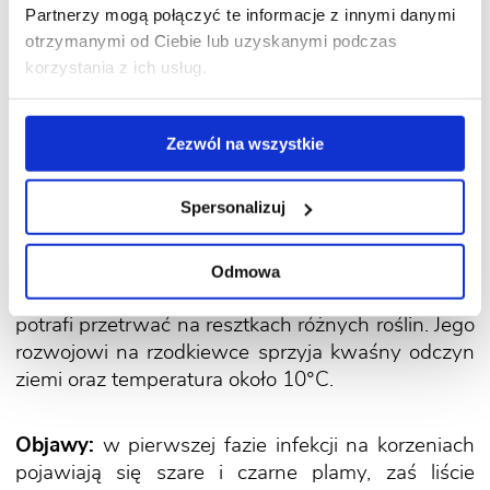
Partnerzy mogą połączyć te informacje z innymi danymi
otrzymanymi od Ciebie lub uzyskanymi podczas
Przeczytaj także:
10 przykazań korzystania
korzystania z ich usług.
ze środków ochrony roślin
Zezwól na wszystkie
Spersonalizuj
6. Rizoktonioza rzodkiewki
Odmowa
Źródłem zakażenia jest grzyb, który w glebie
potrafi przetrwać na resztkach różnych roślin. Jego
rozwojowi na rzodkiewce sprzyja kwaśny odczyn
ziemi oraz temperatura około 10°C.
Objawy:
w pierwszej fazie infekcji na korzeniach
pojawiają się szare i czarne plamy, zaś liście