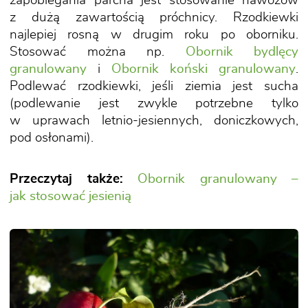
zapobiegania parcha jest stosowanie nawozów
z dużą zawartością próchnicy. Rzodkiewki
najlepiej rosną w drugim roku po oborniku.
Stosować można np.
Obornik bydlęcy
granulowany
i
Obornik koński granulowany
.
Podlewać rzodkiewki, jeśli ziemia jest sucha
(podlewanie jest zwykle potrzebne tylko
w uprawach letnio-jesiennych, doniczkowych,
pod osłonami).
Przeczytaj także:
Obornik granulowany –
jak stosować jesienią