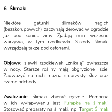
6. Ślimaki
Niektóre gatunki ślimaków nagich
(bezskorupowych) zaczynają żerować w ogrodzie
już pod koniec zimy. Zjadają m.in. wczesne
warzywa, w tym rzodkiewki. Szkody ślimaki
wyrządzają także pod osłonami.
Objawy:
siewki rzodkiewek „znikają”, zwłaszcza
w nocy. Starsze rośliny mają obgryzione liście.
Zauważyć na nich można srebrzysty śluz oraz
czarne odchody.
Zwalczanie:
ślimaki zbierać ręcznie. Pomocna
w ich wyłapywaniu jest
Pułapka na ślimaki
.
Stosować preparaty na ślimaki, np. T
arget Ślimak