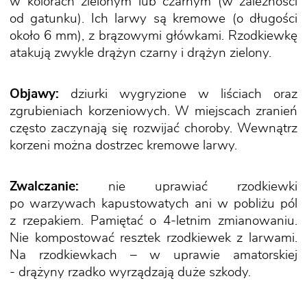
w kolorach zielonym lub czarnym (w zależności
od gatunku). Ich larwy są kremowe (o długości
około 6 mm), z brązowymi główkami. Rzodkiewkę
atakują zwykle drążyn czarny i drążyn zielony.
Objawy:
dziurki wygryzione w liściach oraz
zgrubieniach korzeniowych. W miejscach zranień
często zaczynają się rozwijać choroby. Wewnątrz
korzeni można dostrzec kremowe larwy.
Zwalczanie:
nie uprawiać rzodkiewki
po warzywach kapustowatych ani w pobliżu pól
z rzepakiem. Pamiętać o 4-letnim zmianowaniu.
Nie kompostować resztek rzodkiewek z larwami.
Na rzodkiewkach – w uprawie amatorskiej
- drążyny rzadko wyrządzają duże szkody.