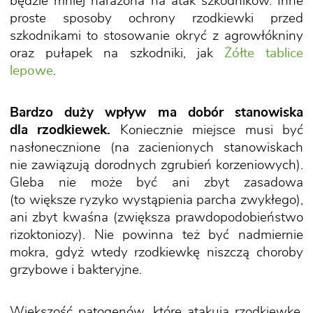
będzie mniej narażona na atak szkodników. Inne
proste sposoby ochrony rzodkiewki przed
szkodnikami to stosowanie okryć z agrowłókniny
oraz pułapek na szkodniki, jak
Żółte tablice
lepowe
.
Bardzo duży wpływ ma dobór stanowiska
dla rzodkiewek.
Koniecznie miejsce musi być
nasłonecznione (na zacienionych stanowiskach
nie zawiązują dorodnych zgrubień korzeniowych).
Gleba nie może być ani zbyt zasadowa
(to większe ryzyko wystąpienia parcha zwykłego),
ani zbyt kwaśna (zwiększa prawdopodobieństwo
rizoktoniozy). Nie powinna też być nadmiernie
mokra, gdyż wtedy rzodkiewkę niszczą choroby
grzybowe i bakteryjne.
Większość patogenów, które atakują rzodkiewkę,