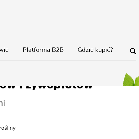
wie
Platforma B2B
Gdzie kupić?
ulowany
ów i żywopłotów
mi
ośliny