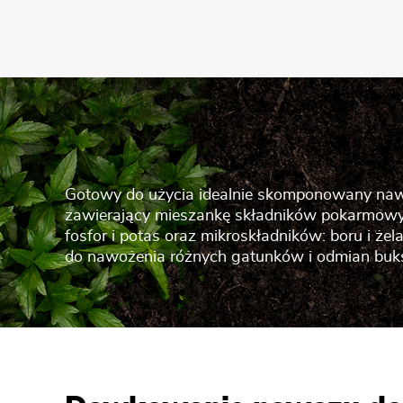
Gotowy do użycia idealnie skomponowany na
zawierający mieszankę składników pokarmowyc
fosfor i potas oraz mikroskładników: boru i że
do nawożenia różnych gatunków i odmian bu