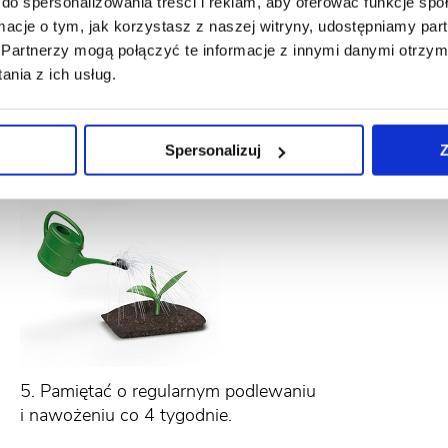
do spersonalizowania treści i reklam, aby oferować funkcje sp
ormacje o tym, jak korzystasz z naszej witryny, udostępniamy p
Partnerzy mogą połączyć te informacje z innymi danymi otrzym
nia z ich usług.
2. Rozsypać wokół rośliny.
3. 
Spersonalizuj
Z
war
5. Pamiętać o regularnym podlewaniu
i nawożeniu co 4 tygodnie.