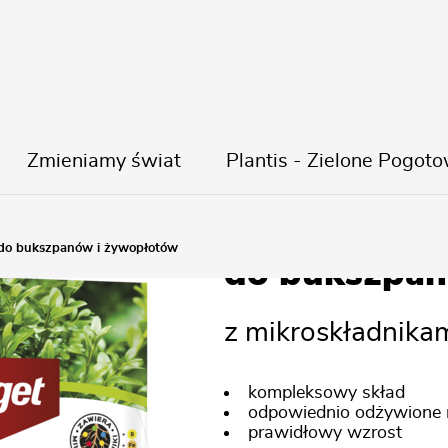
Zmieniamy świat
Plantis - Zielone Pogoto
Nawóz gran
do bukszpanów i żywopłotów
do bukszpan
z mikroskładnika
kompleksowy skład
odpowiednio odżywione r
prawidłowy wzrost