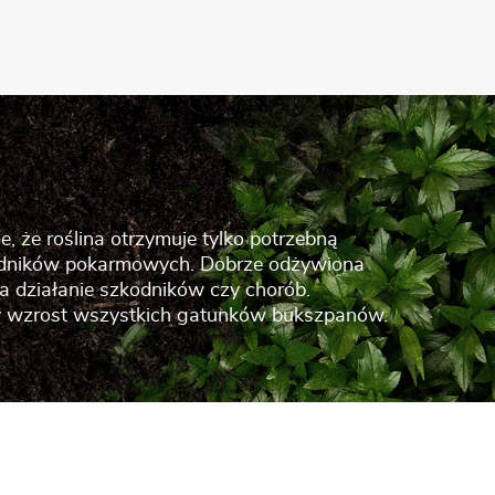
 że roślina otrzymuje tylko potrzebną
kładników pokarmowych. Dobrze odżywiona
 na działanie szkodników czy chorób.
 wzrost wszystkich gatunków bukszpanów.