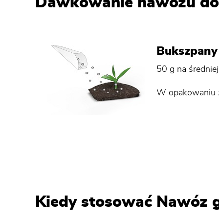
Dawkowanie nawozu do
Bukszpany 
50 g na średnie
W opakowaniu zn
Kiedy stosować Nawóz 