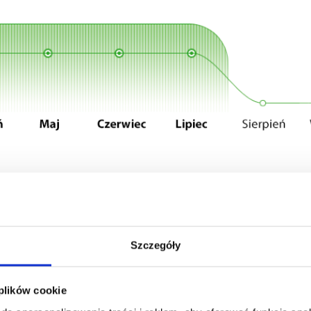
 bukszpanów i żywopłotów?
Szczegóły
 plików cookie