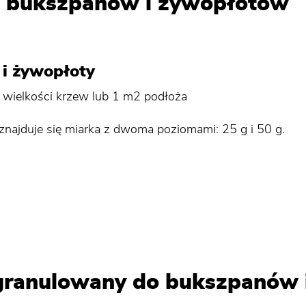
 bukszpanów i żywopłotów
i żywopłoty
j wielkości krzew lub 1 m2 podłoża
ajduje się miarka z dwoma poziomami: 25 g i 50 g.
granulowany do bukszpanów 