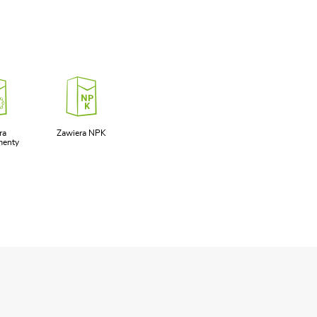
ra
Zawiera NPK
menty