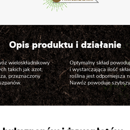
Opis produktu i działanie
wóz wieloskładnikowy
Optymalny skład powoduje,
h takich jak azot,
i wystarczająca ilość s
laza, przeznaczony
roślina jest odporniejsza
kszpanów.
Nawóz powoduje szybszy