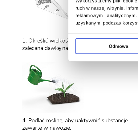
Wykorzystujemy pliki cookie 
ruch w naszej witrynie. Inf
reklamowym i analitycznym. 
uzyskanymi podczas korzysta
1. Określić wielkość krzewu i odmierzyć
Odmowa
zalecana dawkę nawozu.
4. Podlać roślinę, aby uaktywnić substancje
zawarte w nawozie.