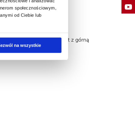
ołecznościowe i analizować
artnerom społecznościowym,
anymi od Ciebie lub
Wymieszać dokładnie granulat z górną
ezwól na wszystkie
stwą ziemi.