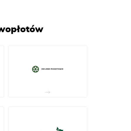
ywopłotów