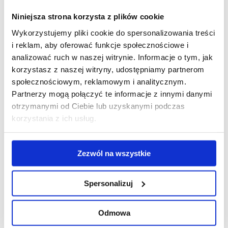
Alternarioza
- objawami choroby są okrągłe,
Niniejsza strona korzysta z plików cookie
czarne plamy pojawiające się głównie na liściach.
Wykorzystujemy pliki cookie do spersonalizowania treści
Początkowo plamy są małe, z czasem jednak
i reklam, aby oferować funkcje społecznościowe i
szybko się powiększają i pokrywają zielonkawym
analizować ruch w naszej witrynie. Informacje o tym, jak
nalotem. Na ich powierzchni można dostrzec
korzystasz z naszej witryny, udostępniamy partnerom
koncentryczne okręgi. Chorobie sprzyja wilgotne
społecznościowym, reklamowym i analitycznym.
powietrze i podwyższona temperatura.
Partnerzy mogą połączyć te informacje z innymi danymi
otrzymanymi od Ciebie lub uzyskanymi podczas
Mączniak prawdziwy
- choroba objawia się
korzystania z ich usług.
wystąpieniem na liściach białego, mączystego
nalotu, na powierzchni którego widoczne są
bardzo drobne, ciemne zarodniki. Chorobie sprzyja
Zezwól na wszystkie
duża wilgotność powietrza i wysoka temperatura,
a także przenawożenie roślin azotem
i zachwaszczenie upraw. Wskazane jest regularne
Spersonalizuj
odchwaszczanie grządek oraz stosowanie
nawozów w zalecanych dawkach.
Odmowa