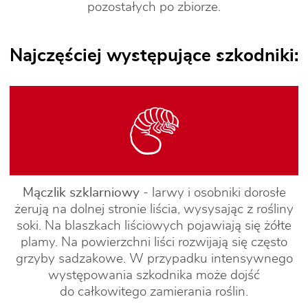
pozostałych po zbiorze.
Najczęściej występujące szkodniki:
Mączlik szklarniowy
- larwy i osobniki dorosłe
żerują na dolnej stronie liścia, wysysając z rośliny
soki. Na blaszkach liściowych pojawiają się żółte
plamy. Na powierzchni liści rozwijają się często
grzyby sadzakowe. W przypadku intensywnego
występowania szkodnika może dojść
do całkowitego zamierania roślin.