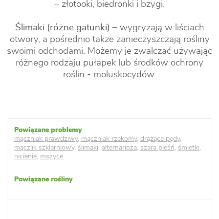
– złotooki, biedronki i bzygi.
Ślimaki (różne gatunki)
– wygryzają w liściach
otwory, a pośrednio także zanieczyszczają rośliny
swoimi odchodami. Możemy je zwalczać używając
różnego rodzaju pułapek lub środków ochrony
roślin - moluskocydów.
mączniak prawdziwy
,
mączniak rzekomy
,
drążące pędy
,
mączlik szklarniowy
,
ślimaki
,
alternarioza
,
szara pleśń
,
śmietki
,
nicienie
,
mszyce