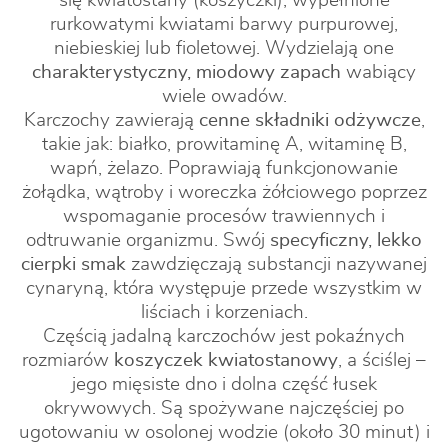
się kwiatostany (koszyczki), wypełnione
rurkowatymi kwiatami barwy purpurowej,
niebieskiej lub fioletowej. Wydzielają one
charakterystyczny, miodowy zapach
wabiący
wiele owadów.
Karczochy zawierają
cenne składniki odżywcze
,
takie jak: białko, prowitaminę A, witaminę B,
wapń, żelazo. Poprawiają funkcjonowanie
żołądka, wątroby i woreczka żółciowego poprzez
wspomaganie procesów trawiennych i
odtruwanie organizmu. Swój
specyficzny, lekko
cierpki smak
zawdzięczają substancji nazywanej
cynaryną, która występuje przede wszystkim w
liściach i korzeniach.
Częścią jadalną karczochów jest pokaźnych
rozmiarów
koszyczek kwiatostanowy
, a ściślej –
jego mięsiste dno i dolna część łusek
okrywowych. Są spożywane najczęściej po
ugotowaniu w osolonej wodzie (około 30 minut) i