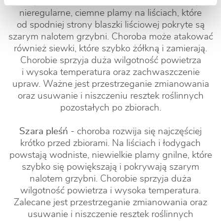
Mączniak rzekomy
- objawami choroby są
nieregularne, ciemne plamy na liściach, które
od spodniej strony blaszki liściowej pokryte są
szarym nalotem grzybni. Choroba może atakować
również siewki, które szybko żółkną i zamierają.
Chorobie sprzyja duża wilgotność powietrza
i wysoka temperatura oraz zachwaszczenie
upraw. Ważne jest przestrzeganie zmianowania
oraz usuwanie i niszczeniu resztek roślinnych
pozostałych po zbiorach.
Szara pleśń
- choroba rozwija się najczęściej
krótko przed zbiorami. Na liściach i łodygach
powstają wodniste, niewielkie plamy gnilne, które
szybko się powiększają i pokrywają szarym
nalotem grzybni. Chorobie sprzyja duża
wilgotność powietrza i wysoka temperatura.
Zalecane jest przestrzeganie zmianowania oraz
usuwanie i niszczenie resztek roślinnych