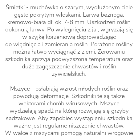
Śmietki
- muchówka o szarym, wydłużonym ciele
gęsto pokrytym włoskami. Larwa beznoga,
kremowo-biała dł. ok. 7-8 mm. Uszkodzeń roślin
dokonują larwy. Po wylegnięciu z jaj, wgryzają się
w szyjkę korzeniową doprowadzając
do więdnięcia i zamierania roślin. Porażone rośliny
można łatwo wyciągnąć z ziemi. Żerowaniu
szkodnika sprzyja podwyższona temperatura oraz
duże zagęszczenie chwastów i roślin
żywicielskich.
Mszyce
- osłabiają wzrost młodych roślin oraz
powodują deformacje. Szkodniki te są także
wektorami chorób wirusowych. Mszyce
wydzielają spadź na której rozwijają się grzyby
sadzakowe. Aby zapobiec wystąpieniu szkodnika
ważne jest regularne niszczenie chwastów.
W walce z mszycami pomogą naturalni wrogowie