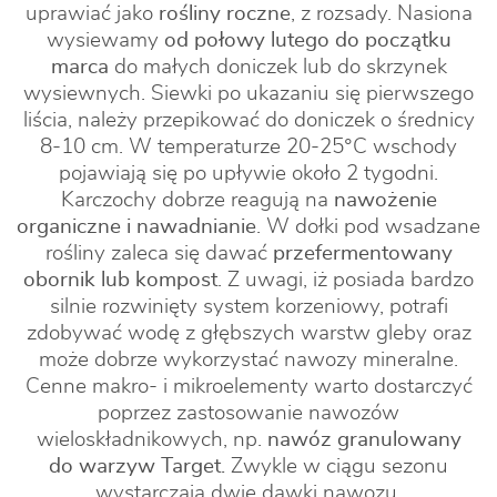
uprawiać jako
rośliny roczne
, z rozsady. Nasiona
wysiewamy
od połowy lutego do początku
marca
do małych doniczek lub do skrzynek
wysiewnych. Siewki po ukazaniu się pierwszego
liścia, należy przepikować do doniczek o średnicy
8-10 cm. W temperaturze 20-25°C wschody
pojawiają się po upływie około 2 tygodni.
Karczochy dobrze reagują na
nawożenie
organiczne i nawadnianie
. W dołki pod wsadzane
rośliny zaleca się dawać
przefermentowany
obornik lub kompost
. Z uwagi, iż posiada bardzo
silnie rozwinięty system korzeniowy, potrafi
zdobywać wodę z głębszych warstw gleby oraz
może dobrze wykorzystać nawozy mineralne.
Cenne makro- i mikroelementy warto dostarczyć
poprzez zastosowanie nawozów
wieloskładnikowych, np.
nawóz granulowany
do warzyw Target.
Zwykle w ciągu sezonu
wystarczają dwie dawki nawozu.