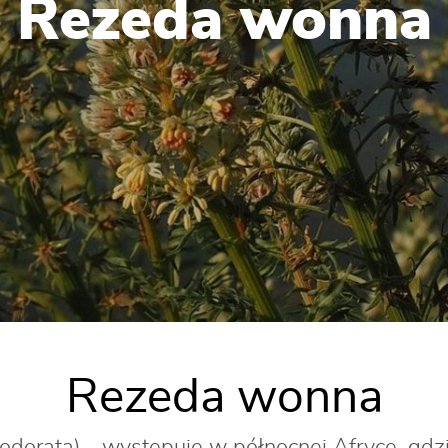
Rezeda wonna
Rezeda wonna
ta) - występuje w północnej Afryce, gdzie 