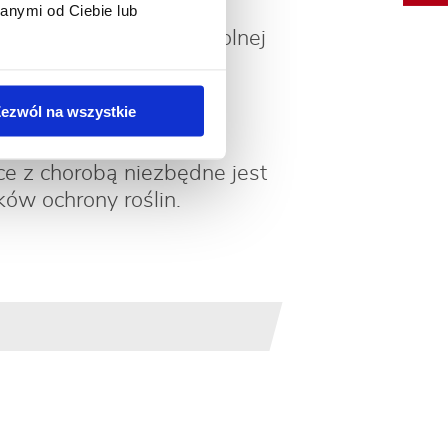
e plamy na zewnętrznej
anymi od Ciebie lub
lko liście położone w dolnej
śliny najlepiej opryskać
ezwól na wszystkie
rodawek na liściach.
ce z chorobą niezbędne jest
ków ochrony roślin.