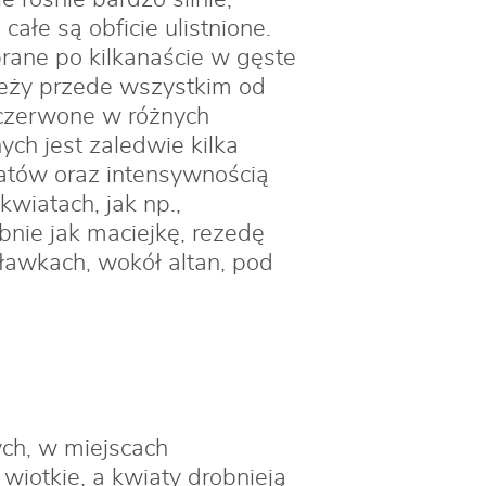
ałe są obficie ulistnione.
brane po kilkanaście w gęste
ależy przede wszystkim od
 czerwone w różnych
ych jest zaledwie kilka
iatów oraz intensywnością
kwiatach, jak np.,
bnie jak maciejkę, rezedę
ławkach, wokół altan, pod
ch, w miejscach
wiotkie, a kwiaty drobnieją