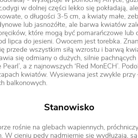
dygi w dolnej części lekko się pokładają, ale c
atkowate, o długości 3-5 cm, a kwiaty małe, ze
edynowe lub jasnożółte, ale barwa kwiatów z
 pręcików, które mogą być pomarańczowe lub
d lipca do jesieni. Owocem jest torebka. Znan
się przede wszystkim siłą wzrostu i barwą kw
awia się odmiany o dużych, silnie pachnących 
ite Pearl’, a z najnowszych ‘Red MonECH’. Podo
zapach kwiatów. Wysiewana jest zwykle przy 
ch balkonowych.
Stanowisko
rze rośnie na glebach wapiennych, próchniczy
. W cieniu pędy nadmiernie się wydłużają, są 