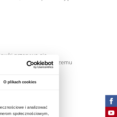
iewki przerywa się,
łków pędów sprzyja lepszemu
O plikach cookies
:
ołecznościowe i analizować
artnerom społecznościowym,