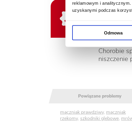
Mączniak 
reklamowym i analitycznym. 
uzyskanymi podczas korzysta
stronie, a 
partii rośl
środkiem n
Odmowa
Rdze
- wyst
Chorobie sp
niszczenie 
Powiązane problemy
mączniak prawdziwy
,
mączniak
rzekomy
,
szkodniki glebowe
,
mrów