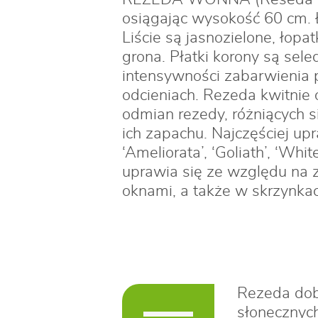
osiągając wysokość 60 cm. Ło
Liście są jasnozielone, łop
grona. Płatki korony są sel
intensywności zabarwienia
odcieniach. Rezeda kwitnie o
odmian rezedy, różniących 
ich zapachu. Najczęściej upr
‘Ameliorata’, ‘Goliath’, ‘Wh
uprawia się ze względu na 
oknami, a także w skrzynka
Rezeda dob
słonecznych