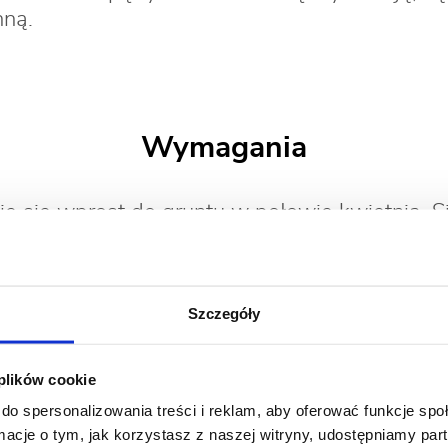
hną.
Wymagania
je się wprost do gruntu w połowie kwietnia. S
jąc rośliny co 5 cm. Uszczykiwanie wierzcho
się roślin. Rezeda źle znosi przesadzanie.
Szczegóły
 plików cookie
Najczęściej występujące choroby
do spersonalizowania treści i reklam, aby oferować funkcje sp
ormacje o tym, jak korzystasz z naszej witryny, udostępniamy p