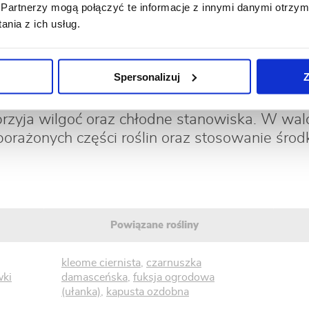
rzekomy
- nieregularne, czerwone lub brązow
Partnerzy mogą połączyć te informacje z innymi danymi otrzym
nia z ich usług.
od spodu biały, mączastym nalot. Atakuje nie ty
iny, ale także część wierzchołkową. Porażone ro
p.
Agrocover Spray
.
Spersonalizuj
Z
ępują w postaci okrągłych, pomarańczowych b
rzyja wilgoć oraz chłodne stanowiska. W wal
porażonych części roślin oraz stosowanie środ
Powiązane rośliny
kleome ciernista
,
czarnuszka
ki
damasceńska
,
fuksja ogrodowa
(ułanka)
,
kapusta ozdobna