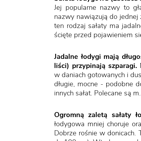
Jej popularne nazwy to gł
nazwy nawiązują do jednej z
ten rodzaj sałaty ma jadaln
ścięte przed pojawieniem si
Jadalne łodygi mają dług
liści) przypinają szparagi.
N
w daniach gotowanych i dusz
długie, mocne - podobne do 
innych sałat. Polecane są m.
Ogromną zaletą sałaty ło
łodygowa mniej choruje ora
Dobrze rośnie w donicach. T