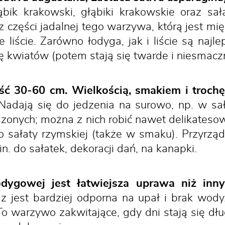
ąbik krakowski, głąbiki krakowskie oraz sa
 części jadalnej tego warzywa, którą jest mię
e liście. Zarówno łodyga, jak i liście są najl
ę kwiatów (potem stają się twarde i niesmacz
ość 30-60 cm. Wielkością, smakiem i troc
adają się do jedzenia na surowo, np. w sał
onych; można z nich robić nawet delikatesow
sałaty rzymskiej (także w smaku). Przyrządz
in. do sałatek, dekoracji dań, na kanapki.
dygowej jest łatwiejsza uprawa niż inny
z jest bardziej odporna na upał i brak wody
o warzywo zakwitające, gdy dni stają się dł