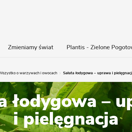
Zmieniamy świat
Plantis - Zielone Pogoto
Wszystko o warzywach i owocach
Sałata łodygowa – uprawa i pielęgnacj
a łodygowa – 
i pielęgnacja