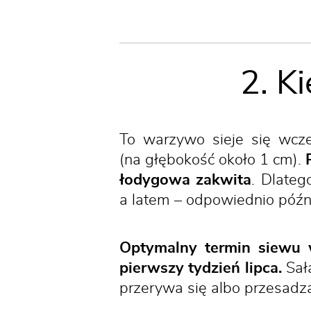
2. K
To warzywo sieje się wcze
(na głębokość około 1 cm).
łodygowa zakwita
. Dlateg
a latem – odpowiednio późno 
Optymalny termin siewu w
pierwszy tydzień lipca.
Sała
przerywa się albo przesadz