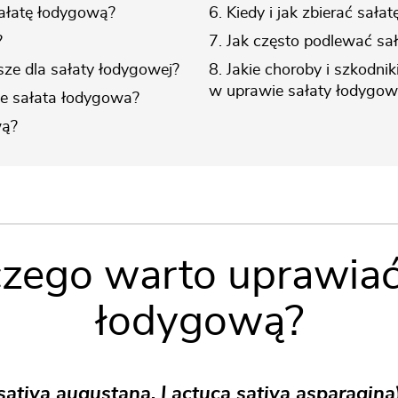
ałatę łodygową?
6. Kiedy i jak zbierać sał
?
7. Jak często podlewać sa
psze dla sałaty łodygowej?
8. Jakie choroby i szkodni
w uprawie sałaty łodygow
nie sałata łodygowa?
wą?
czego warto uprawiać
łodygową?
sativa augustana, Lactuca sativa asparagina