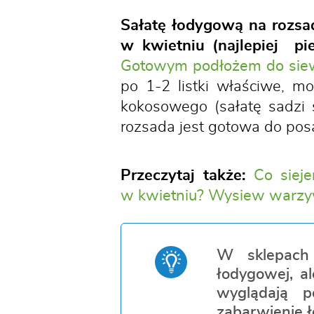
Sałatę łodygową na rozsad
w kwietniu (najlepiej pi
Gotowym podłożem do siew
po 1-2 listki właściwe, mo
kokosowego (sałatę sadzi 
rozsada jest gotowa do pos
Przeczytaj także:
Co sie
w kwietniu? Wysiew warzy
W sklepach 
łodygowej, a
wyglądają p
zabarwienie ł