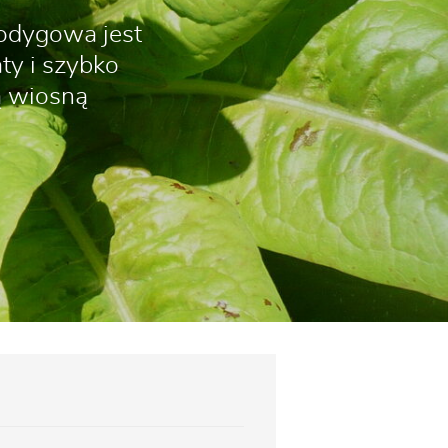
łodygowa jest
ty i szybko
ą wiosną