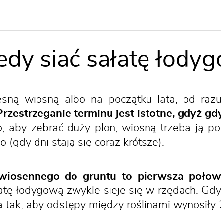
iedy siać sałatę łody
sną wiosną albo na początku lata, od raz
Przestrzeganie terminu jest istotne, gdyż gdy 
o, aby zebrać duży plon, wiosną trzeba ją p
(gdy dni stają się coraz krótsze).
iosennego do gruntu to pierwsza połowa
tę łodygową zwykle sieje się w rzędach. Gdy
a tak, aby odstępy między roślinami wynosiły