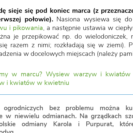
ę sieje się pod koniec marca (z przeznacz
erwszej połowie).
Nasiona wysiewa się do 
u i pikowania
, a następnie ustawia w ciep
żna je przepikować np. do wielodoniczek, n
się razem z nimi; rozkładają się w ziemi). 
adzenia w docelowych miejscach (należy pamię
jemy w marcu? Wysiew warzyw i kwiatów
w i kwiatów w kwietniu
ogrodniczych bez problemu można kup
le w niewielu odmianach. Na grządkach szc
olskie odmiany Karola i Purpurat, któ
odyg.