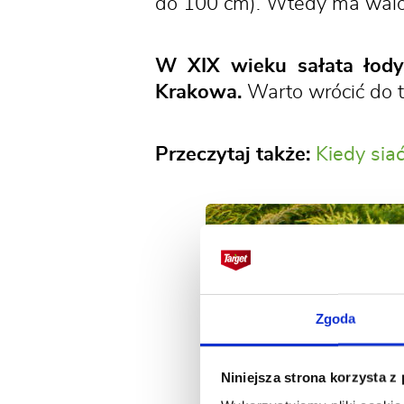
do 100 cm). Wtedy ma walo
W XIX wieku sałata łody
Krakowa.
Warto wrócić do t
Przeczytaj także:
Kiedy sia
Zgoda
Niniejsza strona korzysta z