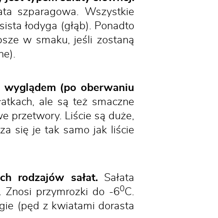
łata szparagowa. Wszystkie
sista łodyga (głąb). Ponadto
epsze w smaku, jeśli zostaną
ne).
hę wyglądem (po oberwaniu
atkach, ale są też smaczne
e przetwory. Liście są duże,
a się je tak samo jak liście
ch rodzajów sałat.
Sałata
0
. Znosi przymrozki do -6
C.
ugie (pęd z kwiatami dorasta