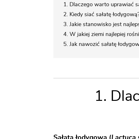
1. Dlaczego warto uprawiać s
2. Kiedy siać sałatę łodygową
3. Jakie stanowisko jest najle
4. W jakiej ziemi najlepiej roś
5. Jak nawozić sałatę łodygo
1. Dla
Sałata łodygowa (
Lactuca 