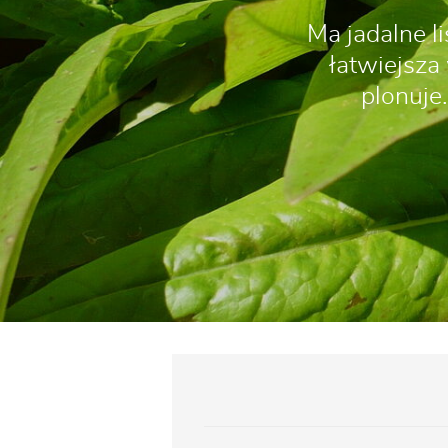
Ma jadalne l
łatwiejsza
plonuje