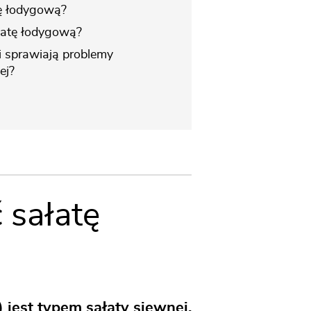
atę łodygową?
łatę łodygową?
ki sprawiają problemy
ej?
 sałatę
) jest typem sałaty siewnej.