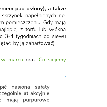
eniem pod osłony), a także
skrzynek napełnionych np.
łym pomieszczeniu. Gdy mają
ajlepiej z torfu lub włókna
Po 3-4 tygodniach od siewu
tać, by ją zahartować).
 w marcu
oraz
Co siejemy
ić nasiona sałaty
zególnie atrakcyjnie
re mają purpurowe