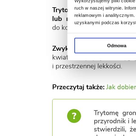
Wykorzystujemy pliki cookie 
ruch w naszej witrynie. Inf
Trytoma doskonale rośnie 
reklamowym i analitycznym. 
lub niższych.
Dzięki temu 
uzyskanymi podczas korzysta
do kompozycji w różnych sty
Odmowa
Zwykle trytomy sadzi się 
kwiatostany pięknie wygl
i przestrzennej lekkości.
Przeczytaj także:
Jak dobie
Trytomę gron
?
przyrodnik i 
stwierdzili, 