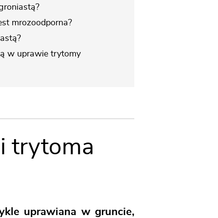
groniastą?
jest mrozoodporna?
iastą?
ją w uprawie trytomy
i trytoma
ykle uprawiana w gruncie,