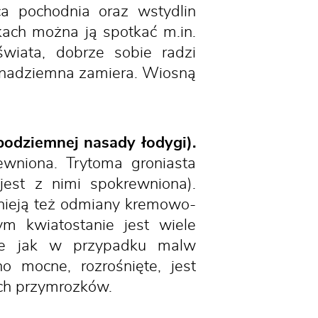
a pochodnia oraz wstydlin
ach można ją spotkać m.in.
wiata, dobrze sobie radzi
ść nadziemna zamiera. Wiosną
podziemnej nasady łodygi).
rewniona. Trytoma groniasta
jest z nimi spokrewniona).
nieją też odmiany kremowo-
m kwiatostanie jest wiele
nie jak w przypadku malw
o mocne, rozrośnięte, jest
zych przymrozków.