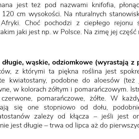
ana jest też pod nazwami knifofia, płonąc
 120 cm wysokości. Na nturalnych stanowisk
Afryki. Choć pochodzi z ciepłego rejonu ś
kim jaki jest np. w Polsce. Na zimę jej czę
są długie, wąskie, odziomkowe (wyrastają z 
ców, z którymi ta piękna roślina jest spok
te kwiatostany, podobne do aloesów (też 
wne, w kolorach żółtym i pomarańczowym. Ist
e czerwone, pomarańczowe, żółte. W każdy
rają się one stopniowo od dołu, podob
atostanów zależy od kłącza – jeśli jest on
ienie jest długie – trwa od lipca aż do pierws