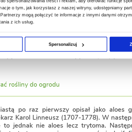
do spersonalizowania treści i reklam, aby oferować funkcje sp
ormacje o tym, jak korzystasz z naszej witryny, udostępniamy p
wśród innych bylin oraz kwiatów jednoroc
Partnerzy mogą połączyć te informacje z innymi danymi otrzym
jej kolorowe kwiatostany ciekawie urozma
nia z ich usług.
lach, m.in. naturalnym, egzotycznym, minimal
Spersonalizuj
Z
w gruncie, ale można je uprawiać również w
ądają w bukietach. Nadają kompozycjom flo
rać rośliny do ogrodu
iastą po raz pierwszy opisał jako aloes g
lekarz Karol Linneusz (1707-1778). W następ
że to jednak nie aloes lecz trytoma. Nastę