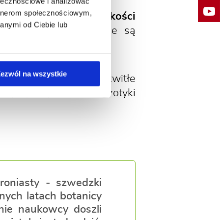
ołecznościowe i analizować
artnerom społecznościowym,
znych o podobnej wysokości
anymi od Ciebie lub
icają rabaty. Polecane są
istycznym.
ezwól na wszystkie
 donicach.
Świeżo rozkwitłe
rystycznym szlif egzotyki
roniasty - szwedzki
nych latach botanicy
pnie naukowcy doszli