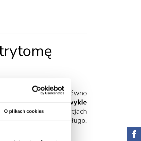
 trytomę
jest często sadzona zarówno
i kwiatostanami, zwykle
żółty.
W kompozycjach
O plikach cookies
 i zielonym. Kwitnie długo,
ące.