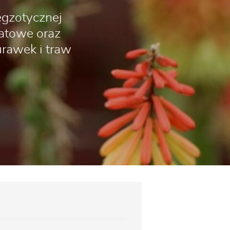
egzotycznej
iatowe oraz
urawek i traw