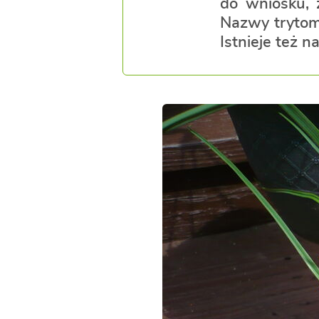
do wniosku, 
Nazwy trytoma
Istnieje też 