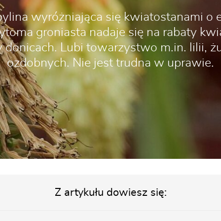
bylina wyróżniająca się kwiatostanami o 
rytoma groniasta nadaje się na rabaty kw
donicach. Lubi towarzystwo m.in. lilii, ż
ozdobnych. Nie jest trudna w uprawie.
Z artykułu dowiesz się: