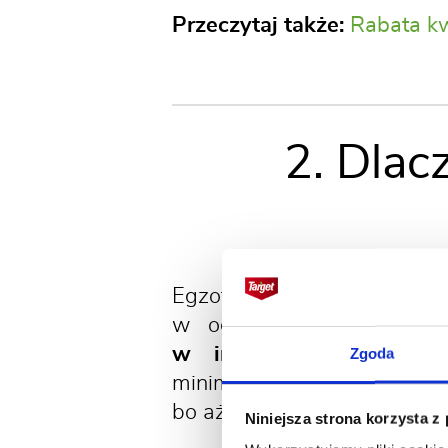
Przeczytaj także:
Rabata kw
2. Dlac
Egzotyczny wygląd i dość ł
w ogrodach prywatnych, 
w intensywnych kolora
Zgoda
minimalistycznych cenione 
bo aż do przymrozków. Kwia
Niniejsza strona korzysta z