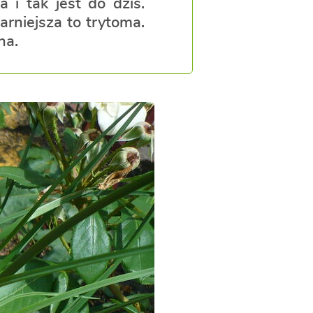
 i tak jest do dziś.
arniejsza to trytoma.
na.