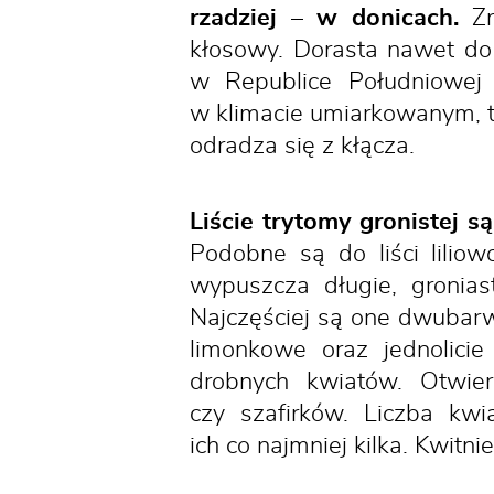
rzadziej – w donicach.
Zn
kłosowy. Dorasta nawet do
w Republice Południowej 
w klimacie umiarkowanym, ta
odradza się z kłącza.
Liście trytomy gronistej 
Podobne są do liści liliow
wypuszcza długie, gronias
Najczęściej są one dwubar
limonkowe oraz jednolici
drobnych kwiatów. Otwie
czy szafirków. Liczba kwi
ich co najmniej kilka. Kwitn