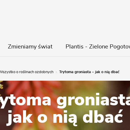
Zmieniamy świat
Plantis - Zielone Pogoto
Wszystko o roślinach ozdobnych
Trytoma groniasta – jak o nią dbać
ytoma groniast
jak o nią dbać