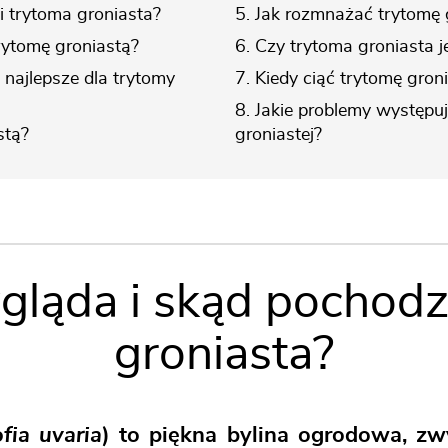
i trytoma groniasta?
5. Jak rozmnażać trytomę 
rytomę groniastą?
6. Czy trytoma groniasta 
ą najlepsze dla trytomy
7. Kiedy ciąć trytomę gron
8. Jakie problemy występu
stą?
groniastej?
ygląda i skąd pochodz
groniasta?
fia uvaria
) to piękna bylina ogrodowa, zw