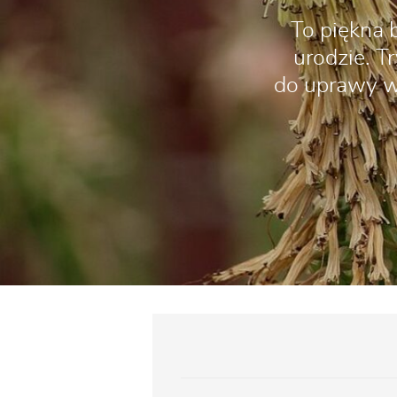
To piękna 
urodzie. T
do uprawy w 