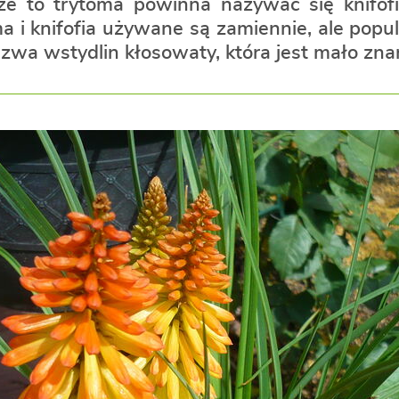
że to trytoma powinna nazywać się knifofia
 i knifofia używane są zamiennie, ale popul
nazwa wstydlin kłosowaty, która jest mało zna