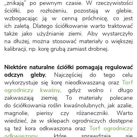
„znikają” po pewnym czasie. W rzeczywistości
ściółki, po rozłożeniu, pozostają w glebie,
wzbogacając ją w cenną próchnicę, co jest
ich zaletą. Dlatego ściółkowanie warto traktować
także jako użyźnianie ziemi. Aby wystarczyło
na dłużej, można stosować materiały o większej
kalibracji, np. korę grubą zamiast drobnej.
Niektóre naturalne ściółki pomagają regulować
odczyn gleby.
Najczęściej do tego celu
wykorzystuje się korę nieodkwaszaną oraz
Torf
ogrodniczy kwaśny
, gdyż wolno i długo
zakwaszają ziemię. To materiały polecane
do ściółkowania roślin kwaśnolubnych, jak azalie,
magnolie, pierisy czy różaneczniki. Warto
wiedzieć, że w sklepach ogrodniczych dostępne
są też kora odkwaszona oraz
Torf ogrodniczy
odkwaszony
, które sprawdzają się