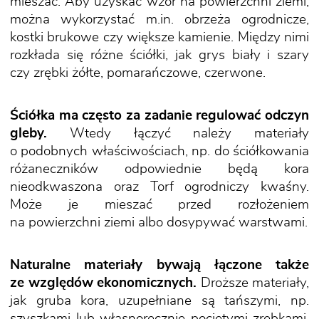
mieszać. Aby uzyskać wzór na powierzchni ziemi,
można wykorzystać m.in. obrzeża ogrodnicze,
kostki brukowe czy większe kamienie. Między nimi
rozkłada się różne ściółki, jak grys biały i szary
czy zrębki żółte, pomarańczowe, czerwone.
Ściółka ma często za zadanie regulować odczyn
gleby.
Wtedy łączyć należy materiały
o podobnych właściwościach, np. do ściółkowania
różaneczników odpowiednie będą kora
nieodkwaszona oraz Torf ogrodniczy kwaśny.
Może je mieszać przed rozłożeniem
na powierzchni ziemi albo dosypywać warstwami.
Naturalne materiały bywają łączone także
ze względów ekonomicznych.
Droższe materiały,
jak gruba kora, uzupełniane są tańszymi, np.
szyszkami lub własnoręcznie pociętymi zrębkami.