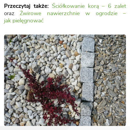
Przeczytaj także:
Ściółkowanie korą – 6 zalet
oraz
Żwirowe nawierzchnie w ogrodzie –
jak pielęgnować