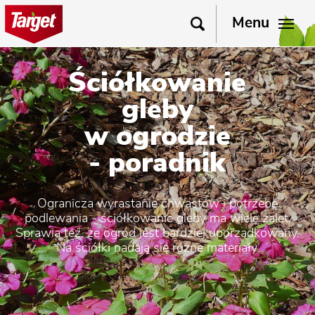
Menu
Ściółkowanie
gleby
w ogrodzie
- poradnik
Ogranicza wyrastanie chwastów i potrzebę
podlewania - ściółkowanie gleby ma wiele zalet.
Sprawia też, że ogród jest bardziej uporządkowany.
Na ściółki nadają się różne materiały.