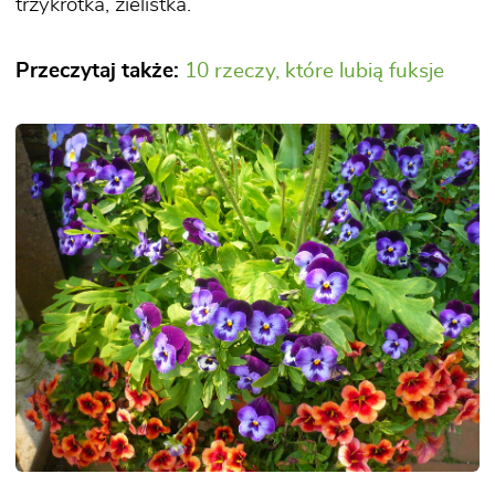
trzykrotka, zielistka.
Przeczytaj także:
10 rzeczy, które lubią fuksje