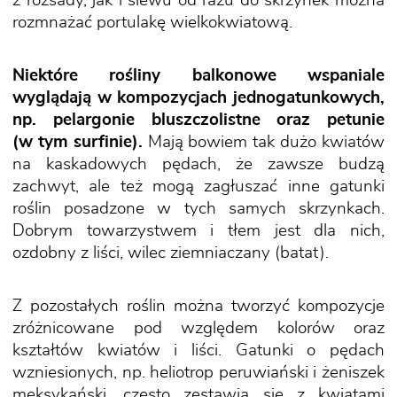
z rozsady, jak i siewu od razu do skrzynek można
rozmnażać portulakę wielkokwiatową.
Niektóre rośliny balkonowe wspaniale
wyglądają w kompozycjach jednogatunkowych,
np. pelargonie bluszczolistne oraz petunie
(w tym surfinie).
Mają bowiem tak dużo kwiatów
na kaskadowych pędach, że zawsze budzą
zachwyt, ale też mogą zagłuszać inne gatunki
roślin posadzone w tych samych skrzynkach.
Dobrym towarzystwem i tłem jest dla nich,
ozdobny z liści, wilec ziemniaczany (batat).
Z pozostałych roślin można tworzyć kompozycje
zróżnicowane pod względem kolorów oraz
kształtów kwiatów i liści. Gatunki o pędach
wzniesionych, np. heliotrop peruwiański i żeniszek
meksykański, często zestawia się z kwiatami