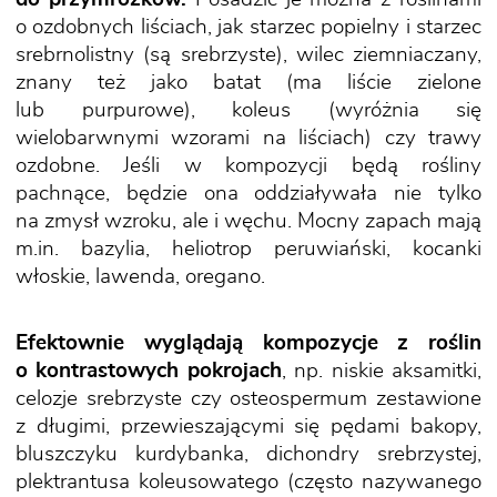
o ozdobnych liściach, jak starzec popielny i starzec
srebrnolistny (są srebrzyste), wilec ziemniaczany,
znany też jako batat (ma liście zielone
lub purpurowe), koleus (wyróżnia się
wielobarwnymi wzorami na liściach) czy trawy
ozdobne. Jeśli w kompozycji będą rośliny
pachnące, będzie ona oddziaływała nie tylko
na zmysł wzroku, ale i węchu. Mocny zapach mają
m.in. bazylia, heliotrop peruwiański, kocanki
włoskie, lawenda, oregano.
Efektownie wyglądają kompozycje z roślin
o kontrastowych pokrojach
, np. niskie aksamitki,
celozje srebrzyste czy osteospermum zestawione
z długimi, przewieszającymi się pędami bakopy,
bluszczyku kurdybanka, dichondry srebrzystej,
plektrantusa koleusowatego (często nazywanego