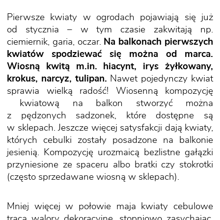
Pierwsze kwiaty w ogrodach pojawiają się już
od stycznia – w tym czasie zakwitają np.
ciemiernik, garia, oczar.
Na balkonach pierwszych
kwiatów spodziewać się można od marca.
Wiosną kwitą m.in. hiacynt, irys żyłkowany,
krokus, narcyz, tulipan.
Nawet pojedynczy kwiat
sprawia wielką radość! Wiosenną kompozycję
kwiatową na balkon stworzyć można
z pędzonych sadzonek, które dostępne są
w sklepach. Jeszcze więcej satysfakcji dają kwiaty,
których cebulki zostały posadzone na balkonie
jesienią. Kompozycję urozmaicą bezlistne gałązki
przyniesione ze spaceru albo bratki czy stokrotki
(często sprzedawane wiosną w sklepach).
Mniej więcej w połowie maja kwiaty cebulowe
tracą walory dekoracyjne, stopniowo zasychając.