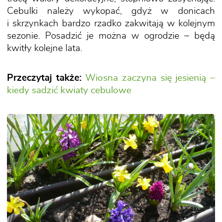
Cebulki należy wykopać, gdyż w donicach
i skrzynkach bardzo rzadko zakwitają w kolejnym
sezonie. Posadzić je można w ogrodzie – będą
kwitły kolejne lata.
Przeczytaj także:
Wiosna zaczyna się jesienią –
kiedy sadzić kwiaty cebulowe