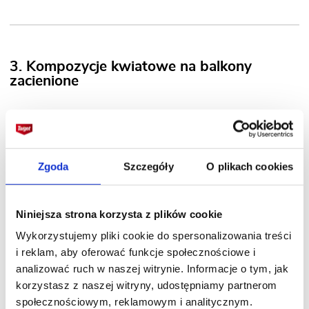
3. Kompozycje kwiatowe na balkony
zacienione
Balkony zacienione mają wystawę od północy.
Czasem dociera do nich nieco promieni
słonecznych, jeśli skierowane są na północny
Zgoda
Szczegóły
O plikach cookies
wschód lub północny zachód.
Pełny cień
na balonach dobrze znoszą nieliczne rośliny.
To m.in. bergenia, bluszcz pospolity, funkia,
Niniejsza strona korzysta z plików cookie
paprocie, winobluszcz pięciolistkowy, które są
Wykorzystujemy pliki cookie do spersonalizowania treści
ozdobne głównie z liści. Jeśli na balkon choć
i reklam, aby oferować funkcje społecznościowe i
na krótko docierają promienie słoneczne, warto
analizować ruch w naszej witrynie. Informacje o tym, jak
wśród nich posadzić begonie, bratki, fuksje,
korzystasz z naszej witryny, udostępniamy partnerom
niecierpki, niezapominajki. Ich kwiaty sprawiają, że
społecznościowym, reklamowym i analitycznym.