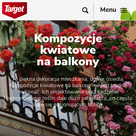
Menu
Kompozycje
kwiatowe
na balkony
To piękna dekoracja mieszkania, domu, osiedla.
Kompozycje kwiatowe na balkony nie jest trudno
wykonać. Ich projektowanie oraz sadzenie
i pielęgnowanie roślin daje dużo satysfakcji, co często
staje się pasjonującym hobby.