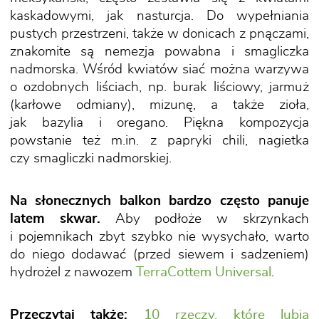
kaskadowymi, jak nasturcja. Do wypełniania
pustych przestrzeni, także w donicach z pnączami,
znakomite są nemezja powabna i smagliczka
nadmorska. Wśród kwiatów siać można warzywa
o ozdobnych liściach, np. burak liściowy, jarmuż
(karłowe odmiany), mizunę, a także zioła,
jak bazylia i oregano. Piękna kompozycja
powstanie też m.in. z papryki chili, nagietka
czy smagliczki nadmorskiej.
Na słonecznych balkon bardzo często panuje
latem skwar.
Aby podłoże w skrzynkach
i pojemnikach zbyt szybko nie wysychało, warto
do niego dodawać (przed siewem i sadzeniem)
hydrożel z nawozem
TerraCottem Universal
.
Przeczytaj także:
10 rzeczy, które lubią