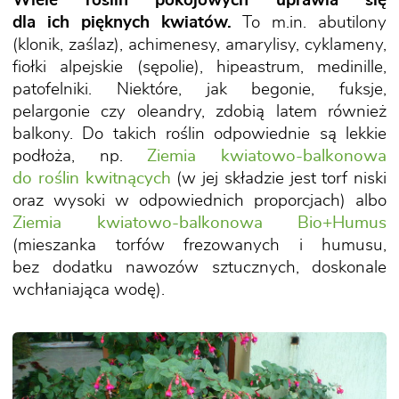
Wiele roślin pokojowych uprawia się
dla ich pięknych kwiatów.
To m.in. abutilony
(klonik, zaślaz), achimenesy, amarylisy, cyklameny,
fiołki alpejskie (sępolie), hipeastrum, medinille,
patofelniki. Niektóre, jak begonie, fuksje,
pelargonie czy oleandry, zdobią latem również
balkony. Do takich roślin odpowiednie są lekkie
podłoża, np.
Ziemia kwiatowo-balkonowa
do roślin kwitnących
(w jej składzie jest torf niski
oraz wysoki w odpowiednich proporcjach) albo
Ziemia kwiatowo-balkonowa Bio+Humus
(mieszanka torfów frezowanych i humusu,
bez dodatku nawozów sztucznych, doskonale
wchłaniająca wodę).