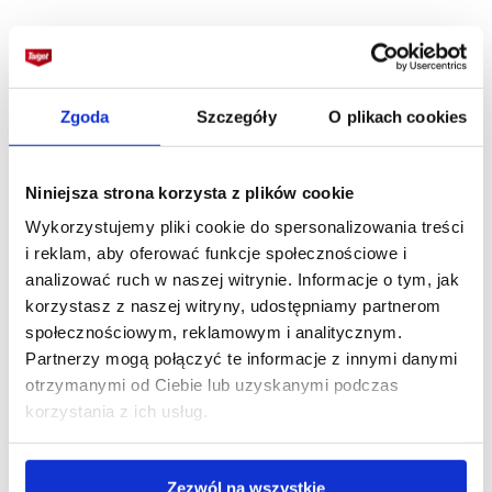
4. Do kaktusów i sukulentów
To duża grupa roślin, które mają niewielkie
Zgoda
Szczegóły
O plikach cookies
wymagania oraz doskonale sobie rodzą
z brakiem wody.
W mieszkaniach bardzo
Niniejsza strona korzysta z plików cookie
popularne są np. agawy, grubosze, mamilarie,
opuncje, wilczomlecze. Trzeba je sadzić
Wykorzystujemy pliki cookie do spersonalizowania treści
w podłożach lekkich i przepuszczalnych. Używać
i reklam, aby oferować funkcje społecznościowe i
można gotowych podłoży do kaktusów oraz
analizować ruch w naszej witrynie. Informacje o tym, jak
korzystasz z naszej witryny, udostępniamy partnerom
sukulentów. Do potrzeb tych roślin łatwo też
społecznościowym, reklamowym i analitycznym.
przystosować zwykłe podłoże kwiatowe,
Partnerzy mogą połączyć te informacje z innymi danymi
jak
Ziemia uniwersalna do roślin ozdobnych
otrzymanymi od Ciebie lub uzyskanymi podczas
i warzyw
. Wystarczy dodać materiał jeszcze
korzystania z ich usług.
bardziej je rozluźniający podłoże, np. piasek,
Perlit
,
a nawet
Bazalt granulowany
, który zwykle
stosuje się w ogrodzie.
Zezwól na wszystkie