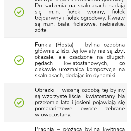
Do sadzenia na skalniakach nadają
się m.in. fiołek wonny, fiołek
trójbarwny i fiołek ogrodowy. Kwiaty
są m.in. białe, fioletowe, niebieskie,
żółte.
Funkia (Hosta)
– bylina ozdobna
głównie z liści. Jej kwiaty nie są zbyt
okazałe, ale osadzone na długich
pędach kwiatostanowych, co
ciekawie urozmaica kompozycje na
skalniakach, dodając im dynamiki.
Obrazki
– wiosną ozdobą tej byliny
są wzorzyste liście i kwiatostany. Na
przełomie lata i jesieni pojawiają się
pomarańczowe owoce zebrane
w owocostany.
Pragnia
– płożąca bylina kwitnąca