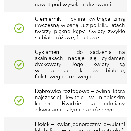
nawet pod wysokimi drzewami.
Ciemiernik
– bylina kwitnąca zimą
i wczesną wiosną. Już po kilku latach
tworzy piękne kępy. Kwiaty zwykle
są białe, różowe, fioletowe.
Cyklamen
– do sadzenia na
skalniakach nadaje się cyklamen
dyskowaty. Jego kwiaty są
w odcieniach kolorów białego,
fioletowego i różowego.
Dąbrówka rozłogowa
– bylina, która
najczęściej kwitnie w niebieskim
kolorze. Rzadkie są odmiany
z kwiatami białymi oraz różowymi.
Fiołek
– kwiat jednoroczny, dwuletni
lub bylina (w zależności od gatunku).