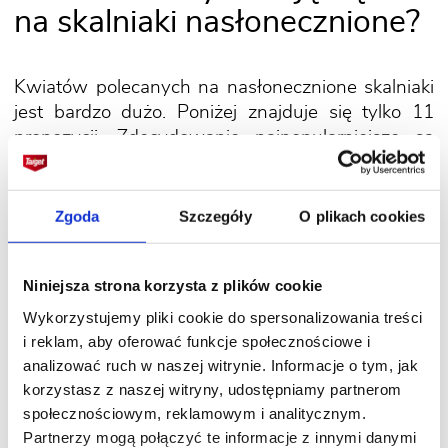
na skalniaki nasłonecznione?
Kwiatów polecanych na nasłonecznione skalniaki
jest bardzo dużo. Poniżej znajduje się tylko 11
propozycji. Zdecydowanie najpopularniejsze są
rojniki. Na skalniaku świetnie wyglądają kwiaty
cebulowe. Oprócz tulipanów mogą to być np.
cebulice, czosnki ozdobne, krokusy, szafirki.
Zgoda
Szczegóły
O plikach cookies
Niniejsza strona korzysta z plików cookie
Aster
– na skalniaki najlepsze są
niskie astry bylinowe. Kwitną na
Wykorzystujemy pliki cookie do spersonalizowania treści
przełomie lata i jesieni w wielu
i reklam, aby oferować funkcje społecznościowe i
kolorach. Przekwitłe, zasuszone
analizować ruch w naszej witrynie. Informacje o tym, jak
kwiatostany pięknie wyglądają zimą
korzystasz z naszej witryny, udostępniamy partnerom
oprószone śniegiem lub oszronione.
społecznościowym, reklamowym i analitycznym.
Partnerzy mogą połączyć te informacje z innymi danymi
Dzwonek
– bylina, której kwiaty