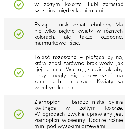
w żółtym kolorze. Lubi zarastać
szczeliny między kamieniami.
Psiząb
– niski kwiat cebulowy. Ma
nie tylko piękne kwiaty w różnych
kolorach, ale także ozdobne,
marmurkowe liście.
Tojeść rozesłana
– płożąca bylina,
która znosi zarówno brak wody, jak
i jej nadmiar. Warto ją sadzić tak, aby
pędy mogły się przewieszać na
kamieniach i murkach. Kwiaty są
w żółtym kolorze.
Ziarnopłon
– bardzo niska bylina
kwitnąca w żółtym kolorze.
W ogrodach zwykle uprawiany jest
ziarnopłon wiosenny. Dobrze rośnie
m.in. pod wysokimi drzewami.