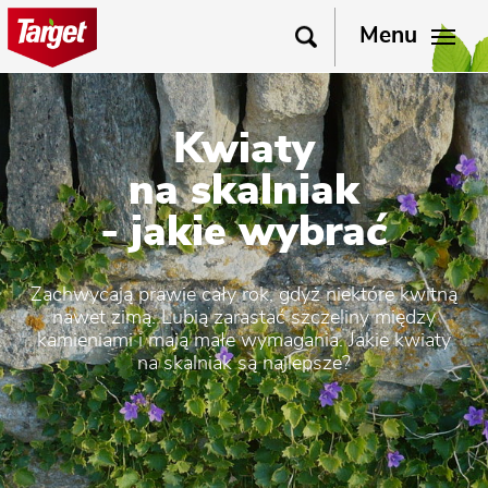
Menu
Kwiaty
na skalniak
- jakie wybrać
Zachwycają prawie cały rok, gdyż niektóre kwitną
nawet zimą. Lubią zarastać szczeliny między
kamieniami i mają małe wymagania. Jakie kwiaty
na skalniak są najlepsze?