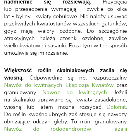
nadmiernie się rozsiewają.
Przycięcia
lub przesadzenia wymagają – zwykle co kilka
lat - byliny i kwiaty cebulowe. Nie należy usuwać
przekwitłych kwiatostanów wszystkich gatunków,
gdyż mają walory ozdobne. Do szczególnie
atrakcyjnych należą czosnki ozdobne, zawilce
wielkokwiatowe i sasanki. Poza tym w ten sposób
umożliwia się im rozsianie.
Większość roślin skalniakowych zasila się
wiosną.
Odpowiednie są np. rozpuszczalny
Nawóz do kwitnących Eksplozja Kwiatów
oraz
granulowany
Nawóz do kwitnących
. Jeżeli
na skalniaku uprawiane są kwiaty zasadolubne,
wiosną lub latem można rozsypać
Dolomit
.
Do roślin kwaśnolubnych zaś stosuje się nawozy
obniżające odczyn gleby. To m.in. granulowany
Nawóz do rododendronów i azalii