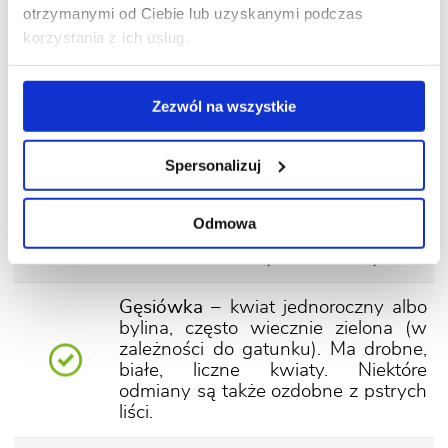
otrzymanymi od Ciebie lub uzyskanymi podczas
mają kształt dzwoneczków,
korzystania z ich usług.
najczęściej niebieskich. Rośnie dziko
m.in. w Tatrach i Alpach. Dość łatwo
się rozsiewa, ale nie zachwaszcza
skalniaków.
Zezwól na wszystkie
Floks szydlasty
– jedna
Spersonalizuj
z najpopularniejszych bylin
skalniakowych. Kwiatów ma często
tak dużo, że zakrywają liście.
Odmowa
Najczęściej uprawiane są odmiany
w kolorach różowym i fioletowym.
Gęsiówka
– kwiat jednoroczny albo
bylina, często wiecznie zielona (w
zależności do gatunku). Ma drobne,
białe, liczne kwiaty. Niektóre
odmiany są także ozdobne z pstrych
liści.