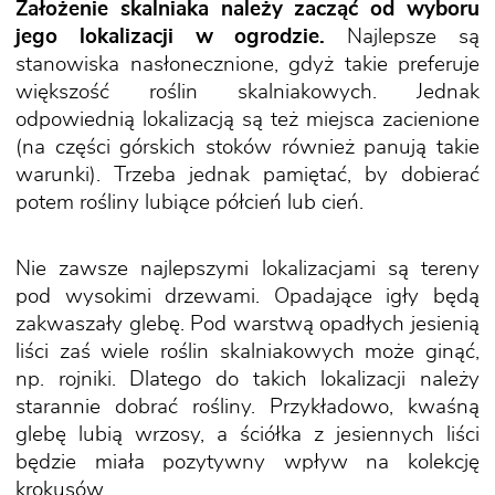
Założenie skalniaka należy zacząć od wyboru
jego lokalizacji w ogrodzie.
Najlepsze są
stanowiska nasłonecznione, gdyż takie preferuje
większość roślin skalniakowych. Jednak
odpowiednią lokalizacją są też miejsca zacienione
(na części górskich stoków również panują takie
warunki). Trzeba jednak pamiętać, by dobierać
potem rośliny lubiące półcień lub cień.
Nie zawsze najlepszymi lokalizacjami są tereny
pod wysokimi drzewami. Opadające igły będą
zakwaszały glebę. Pod warstwą opadłych jesienią
liści zaś wiele roślin skalniakowych może ginąć,
np. rojniki. Dlatego do takich lokalizacji należy
starannie dobrać rośliny. Przykładowo, kwaśną
glebę lubią wrzosy, a ściółka z jesiennych liści
będzie miała pozytywny wpływ na kolekcję
krokusów.