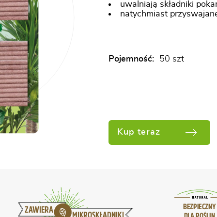
uwalniają składniki pok
natychmiast przyswajane
Pojemność:
50 szt
Kup teraz