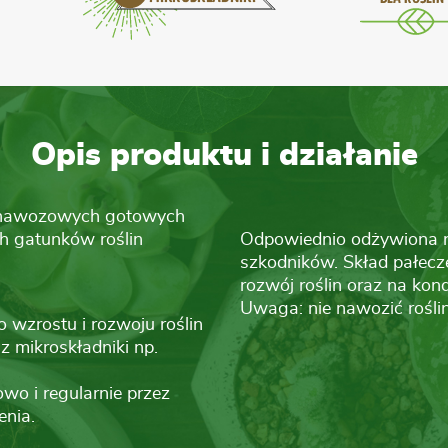
Opis produktu i działanie
k nawozowych gotowych
ch gatunków roślin
Odpowiednio odżywiona roś
szkodników. Skład pałecz
rozwój roślin oraz na kond
Uwaga: nie nawozić roślin
 wzrostu i rozwoju roślin
az mikroskładniki np.
wo i regularnie przez
enia.