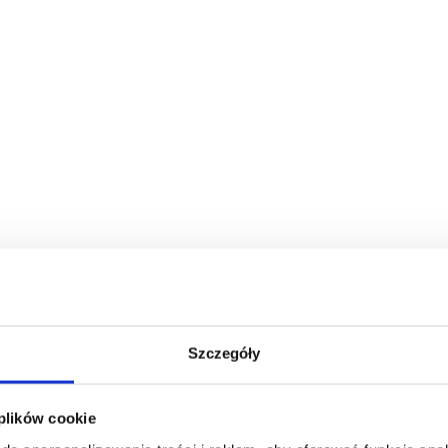
szamy o połowę
i nawozowe?
Szczegóły
 plików cookie