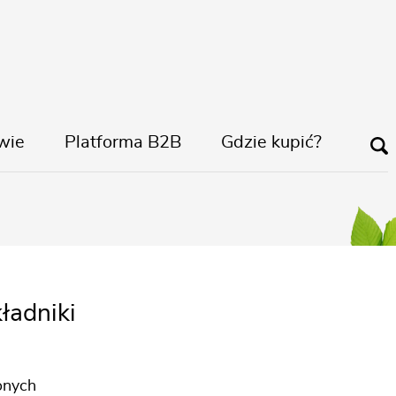
wie
Platforma B2B
Gdzie kupić?
ozowe do roślin
ładniki
lonych