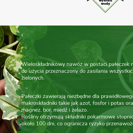
Wieloskładnikowy nawóz w postaci pałecze
do użycia przeznaczony do zasilania wszystki
zielonych.
Pałeczki zawierają niezbędne dla prawidłowego
makroskładniki takie jak azot, fosfor i potas or
magnez, bor, miedź i żelazo.
Rośliny otrzymują składniki pokarmowe stopnio
około 100 dni, co ogranicza ryzyko przenawoż