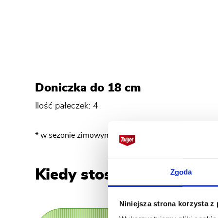
Doniczka do 18 cm
Ilość pałeczek: 4
* w sezonie zimowym (listopad- luty) dawkę zmniej
Kiedy stosować pałeczk
Zgoda
Niniejsza strona korzysta z