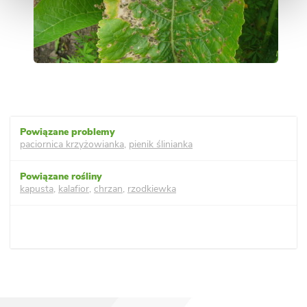
paciornica krzyżowianka
,
pienik ślinianka
kapusta
,
kalafior
,
chrzan
,
rzodkiewka