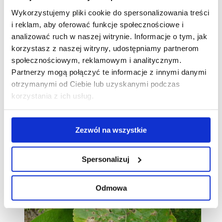
Wykorzystujemy pliki cookie do spersonalizowania treści
i reklam, aby oferować funkcje społecznościowe i
analizować ruch w naszej witrynie. Informacje o tym, jak
Wystąpieniu bielika krzyżowych można zapobiec
korzystasz z naszej witryny, udostępniamy partnerom
poprzez odpowiednie zmianowanie. Ponadto
społecznościowym, reklamowym i analitycznym.
wskazane jest usuwanie z uprawy pozostałości
Partnerzy mogą połączyć te informacje z innymi danymi
roślinnych oraz w momencie zbioru.
otrzymanymi od Ciebie lub uzyskanymi podczas
korzystania z ich usług.
Galeria
Zezwól na wszystkie
Spersonalizuj
Odmowa