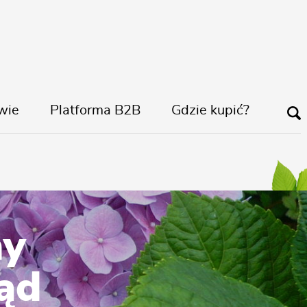
wie
Platforma B2B
Gdzie kupić?
ny
ląd