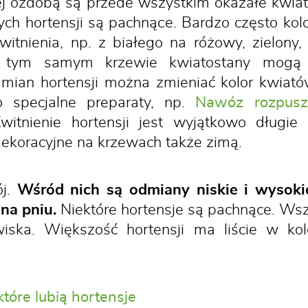
j ozdobą są przede wszystkim okazałe kwiat
rych hortensji są pachnące. Bardzo często kol
witnienia, np. z białego na różowy, zielon
na tym samym krzewie kwiatostany mogą
mian hortensji można zmieniać kolor kwiató
 specjalne preparaty, np.
Nawóz rozpusz
Kwitnienie hortensji jest wyjątkowo długi
dekoracyjne na krzewach także zimą.
ój.
Wśród nich są odmiany niskie i wysokie
 na pniu.
Niektóre hortensje są pachnące. Wsz
wiska. Większość hortensji ma liście w ko
które lubią hortensje