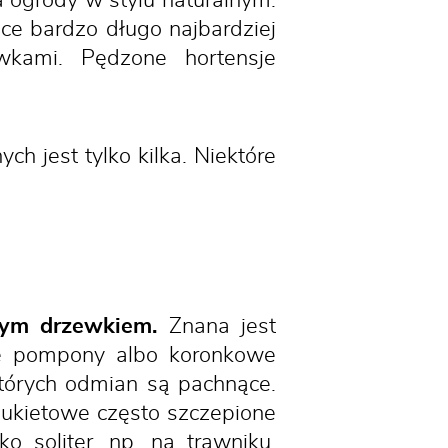
a ogrody w stylu naturalnym.
e bardzo długo najbardziej
wkami. Pędzone hortensje
h jest tylko kilka. Niektóre
łym drzewkiem.
Znana jest
ate pompony albo koronkowe
których odmian są pachnące.
bukietowe często szczepione
 soliter, np. na trawniku.