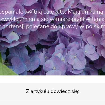
spaniale kwitną całe lato. Mają unikalną 
zwykle zmienia się w miarę przekwitania
 hortensji polecane do uprawy w polskim
Z artykułu dowiesz się: