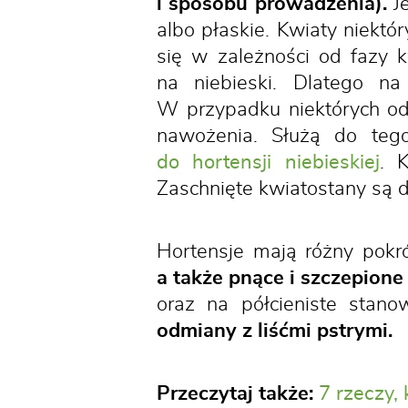
i sposobu prowadzenia).
Je
albo płaskie. Kwiaty niektó
się w zależności od fazy k
na niebieski. Dlatego 
W przypadku niektórych od
nawożenia. Służą do tego
do hortensji niebieskiej
. 
Zaschnięte kwiatostany są 
Hortensje mają różny pokr
a także pnące i szczepione
oraz na półcieniste stano
odmiany z liśćmi pstrymi.
Przeczytaj także:
7 rzeczy, 