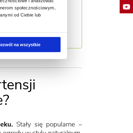
ołecznościowe i analizować
epaute (1723-1788)
artnerom społecznościowym,
 rodzina nazywali ją
anymi od Ciebie lub
1727-1773) francuski
połowie XVIII wieku.
netoidę.
ezwól na wszystkie
tensji
e?
eku.
Stały się popularne –