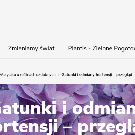
Zmieniamy świat
Plantis - Zielone Pogoto
Wszystko o roślinach ozdobnych
Gatunki i odmiany hortensji – przegląd
atunki i odmia
rtensji – przeg