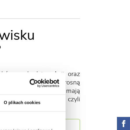
owisku
?
ków pochodzi z Azji oraz
ch hortensje często rosną
brzeży. Hortensje nie mają
 są często sterylne, czyli
O plikach cookies