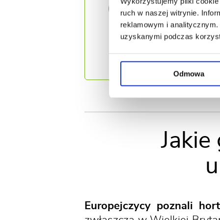
Wykorzystujemy pliki cookie 
Hortensja o
?
ruch w naszej witrynie. Inf
- francuskie
reklamowym i analitycznym. 
Hortense. Wśr
uzyskanymi podczas korzysta
botanik oraz
Nazwiskiem Le
Odmowa
Jakie
u
Europejczycy poznali hor