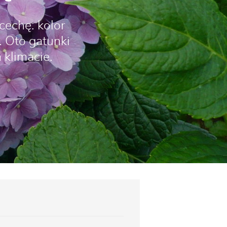
cechę: kolor
. Oto gatunki
 klimacie.