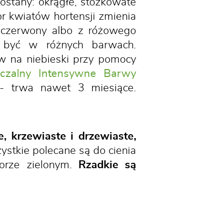
ostany: okrągłe, stożkowate
or kwiatów hortensji zmienia
y, czerwony albo z różowego
 być w różnych barwach.
w na niebieski przy pomocy
czalny Intensywne Barwy
e - trwa nawet 3 miesiące.
, krzewiaste i drzewiaste,
ystkie polecane są do cienia
lorze zielonym.
Rzadkie są