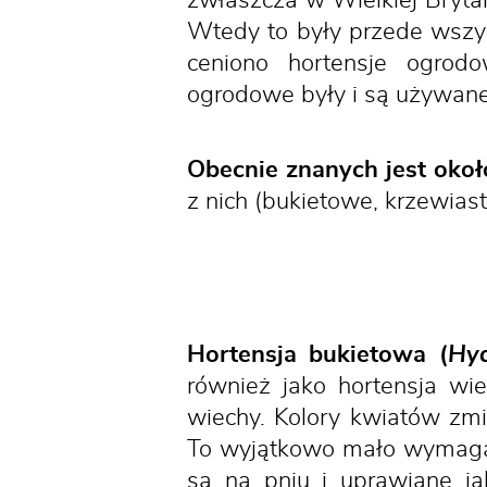
zwłaszcza w Wielkiej Brytan
Wtedy to były przede wszy
ceniono hortensje ogrod
ogrodowe były i są używane
Obecnie znanych jest okoł
z nich (bukietowe, krzewias
Hortensja bukietowa (
Hyd
również jako hortensja wi
wiechy. Kolory kwiatów zmi
To wyjątkowo mało wymagają
są na pniu i uprawiane ja