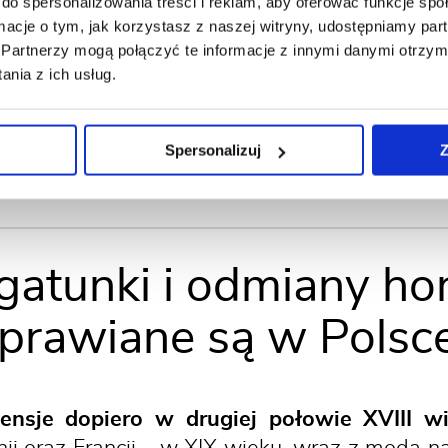
do spersonalizowania treści i reklam, aby oferować funkcje sp
trzymała nazwę na cześć Nicole-Reine L
ormacje o tym, jak korzystasz z naszej witryny, udostępniamy p
j astronomki i matematyczki. Przyjaciele i
Partnerzy mogą połączyć te informacje z innymi danymi otrzym
ód jej przyjaciół był Philibert Commerson (
nia z ich usług.
 lekarz. Odkrył on hortensje w Chinach w 
paute nazwano krater na Księżycu oraz pla
Spersonalizuj
Z
 gatunki i odmiany hor
prawiane są w Polsc
tensje dopiero w drugiej połowie XVIII wi