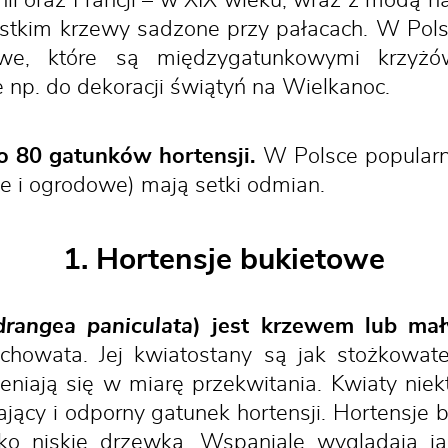
ii oraz Francji – w XIX wieku, wraz z modą n
stkim krzewy sadzone przy pałacach. W Polsc
owe, które są międzygatunkowymi krzyżó
 np. do dekoracji świątyń na Wielkanoc.
o 80 gatunków hortensji.
W Polsce popularnyc
te i ogrodowe) mają setki odmian.
1. Hortensje bukietowe
rangea paniculata
) jest krzewem lub ma
echowata. Jej kwiatostany są jak stożkow
eniają się w miarę przekwitania. Kwiaty nie
cy i odporny gatunek hortensji. Hortensje 
ko niskie drzewka. Wspaniale wyglądają jako