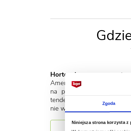
Gdzie
Hortensje rosną w naturz
Ameryki Południowej i Am
na polanach, skrajach las
tendencji do „uciekania z
Zgoda
nie wydają nasion.
Niniejsza strona korzysta z