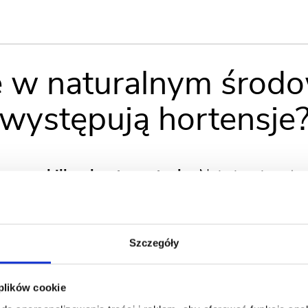
 w naturalnym środ
występują hortensje
e na kilku kontynentach.
Najwięcej gatun
eryki Północnej. W naturalnych warunka
ów, stokach górskich, wzdłuż morskich wy
 ogrodów”. Wynika to z tego, że ich kwiaty
Szczegóły
 plików cookie