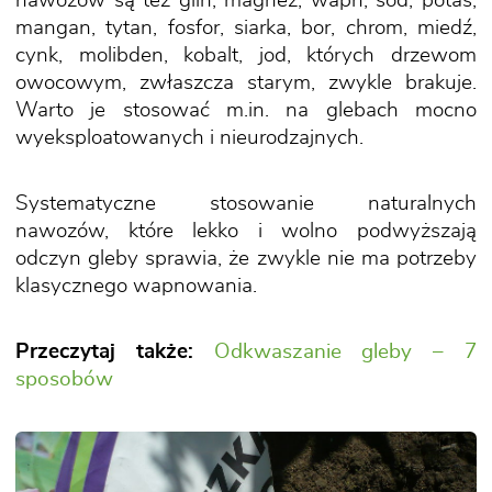
nawozów są też glin, magnez, wapń, sód, potas,
mangan, tytan, fosfor, siarka, bor, chrom, miedź,
cynk, molibden, kobalt, jod, których drzewom
owocowym, zwłaszcza starym, zwykle brakuje.
Warto je stosować m.in. na glebach mocno
wyeksploatowanych i nieurodzajnych.
Systematyczne stosowanie naturalnych
nawozów, które lekko i wolno podwyższają
odczyn gleby sprawia, że zwykle nie ma potrzeby
klasycznego wapnowania.
Przeczytaj także:
Odkwaszanie gleby – 7
sposobów