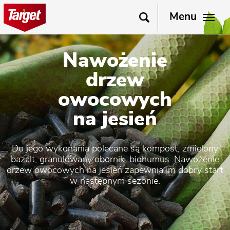
Menu
Nawożenie
drzew
owocowych
na jesień
Do jego wykonania polecane są kompost, zmielony
bazalt, granulowany obornik, biohumus. Nawożenie
drzew owocowych na jesień zapewnia im dobry start
w następnym sezonie.