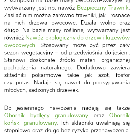
Z kompostu na bazie masy owocowo-warzywnej
wytwarzany jest np. nawóz
Bezpieczny Trawnik
.
Zasilać nim można zarówno trawniki, jak i rosnące
na nich drzewa owocowe. Działa wolno oraz
długo. Na bazie masy roślinnej wytwarzany jest
również
Nawóz ekologiczny do drzew i krzewów
owocowych
. Stosowany może być przez cały
sezon wegetacyjny – od przedwiośnia do jesieni.
Stanowi doskonałe źródło materii organicznej
pochodzenia naturalnego. Dodatkowo zawiera
składniki pokarmowe takie jak azot, fosfor
czy potas. Nadaje się nawet do podsypywania
młodych, sadzonych drzewek.
Do jesiennego nawożenia nadają się także
Obornik bydlęcy granulowany
oraz
Obornik
koński granulowany
. Ich składniki uwalniają się
stopniowo oraz długo bez ryzyka przenawożenia.