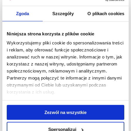
Użyć go można jeden raz lub wielokrotnie,
w zależności od kondycji drzew.
Zgoda
Szczegóły
O plikach cookies
Nawozy aplikuje się nie przy pniach drzew,
Niniejsza strona korzysta z plików cookie
ale na powierzchni ziemi w obrysie koron.
Wykorzystujemy pliki cookie do spersonalizowania treści
Im drzewo ma bardziej rozłożystą koronę,
i reklam, aby oferować funkcje społecznościowe i
na tym większym terenie można aplikować
analizować ruch w naszej witrynie. Informacje o tym, jak
nawóz.
korzystasz z naszej witryny, udostępniamy partnerom
społecznościowym, reklamowym i analitycznym.
Przeczytaj także:
Jak rozpoznać objawy
Partnerzy mogą połączyć te informacje z innymi danymi
niedoboru składników pokarmowych
otrzymanymi od Ciebie lub uzyskanymi podczas
korzystania z ich usług.
Zezwól na wszystkie
4. Jakich nawozów używać
jesienią do drzew
Spersonalizuj