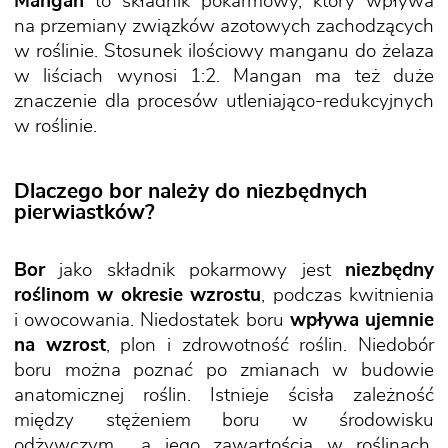
Mangan
to składnik pokarmowy, który wpływa
na przemiany związków azotowych zachodzących
w roślinie. Stosunek ilościowy manganu do żelaza
w liściach wynosi 1:2. Mangan ma też duże
znaczenie dla procesów utleniająco-redukcyjnych
w roślinie.
Dlaczego bor należy do niezbędnych
pierwiastków?
Bor
jako składnik pokarmowy jest
niezbędny
roślinom w okresie wzrostu
, podczas kwitnienia
i owocowania. Niedostatek boru
wpływa ujemnie
na wzrost
, plon i zdrowotność roślin. Niedobór
boru można poznać po zmianach w budowie
anatomicznej roślin. Istnieje ścisła zależność
między stężeniem boru w środowisku
odżywczym a jego zawartością w roślinach.