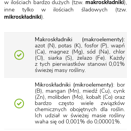
w ilościach bardzo dużych (tzw.
makroskładniki
),
inne tylko w ilościach śladowych (tzw.
mikroskładniki
).
Makroskładniki (makroelementy)
:
azot (N), potas (K), fosfor (P), wapń
(Ca), magnez (Mg), sód (Na), chlor
(Cl), siarka (S), żelazo (Fe). Każdy
z tych pierwiastków stanowi 0,01%
świeżej masy rośliny.
Mikroskładniki (mikroelementy)
: bor
(B), mangan (Mn), miedź (Cu), cynk
(Zn), molibden (Mo), kobalt (Co) oraz
bardzo często wiele związków
chemicznych obojętnych dla roślin.
Ich udział w świeżej masie rośliny
waha się od 0,001% do 0,00001%.