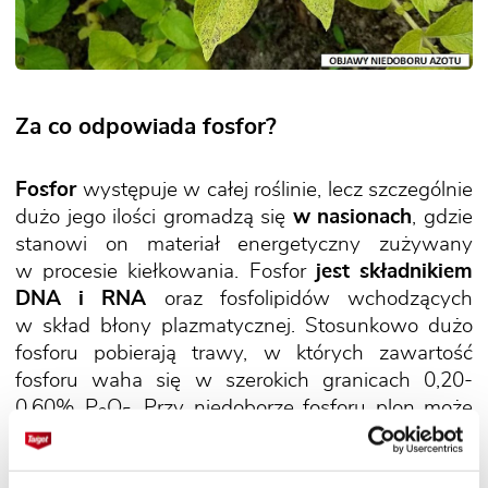
Za co odpowiada fosfor?
Fosfor
występuje w całej roślinie, lecz szczególnie
dużo jego ilości gromadzą się
w nasionach
, gdzie
stanowi on materiał energetyczny zużywany
w procesie kiełkowania. Fosfor
jest składnikiem
DNA i RNA
oraz fosfolipidów wchodzących
w skład błony plazmatycznej. Stosunkowo dużo
fosforu pobierają trawy, w których zawartość
fosforu waha się w szerokich granicach 0,20-
0,60% P
O
. Przy niedoborze fosforu plon może
2
5
się nie obniżać przy dostatecznej ilości składników
pokarmowych, a zwłaszcza azotu, lecz jego jakość