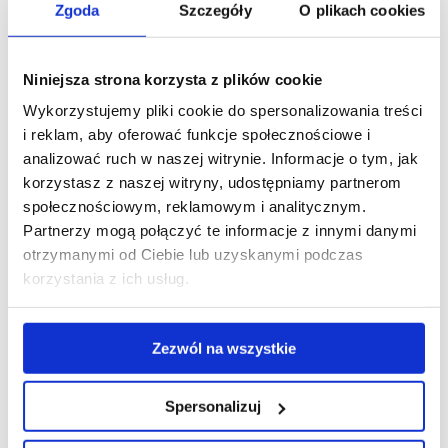
może być znacznie gorsza, przy jednoczesnym
Zgoda
Szczegóły
O plikach cookies
opóźnieniu dojrzewania roślin.
Niniejsza strona korzysta z plików cookie
Jaką rolę pełni potas?
Wykorzystujemy pliki cookie do spersonalizowania treści
i reklam, aby oferować funkcje społecznościowe i
Potas-
jest składnikiem pokarmowym, który
analizować ruch w naszej witrynie. Informacje o tym, jak
rośliny pobierają w znacznych ilościach
.
korzystasz z naszej witryny, udostępniamy partnerom
Odgrywa znaczącą rolę w regulacji stosunków
społecznościowym, reklamowym i analitycznym.
wodnych w komórkach roślin. Ponadto steruje
Partnerzy mogą połączyć te informacje z innymi danymi
ruchem aparatów szparkowych. Zwiększa
otrzymanymi od Ciebie lub uzyskanymi podczas
lub zmniejsza przepuszczalność błon oraz
korzystania z ich usług.
poprawia odporność roślin na czynniki stresowe
.
Szczególnie dużo potasu pobierają
rośliny
Zezwól na wszystkie
tworzące bulwy i cebule
oraz produkujące dużo
węglowodanów (cukrów, skrobi). Dobre
zaopatrzenie roślin w potas skutecznie
Spersonalizuj
przeciwdziała wiotkości łodyg
oraz zmniejsza