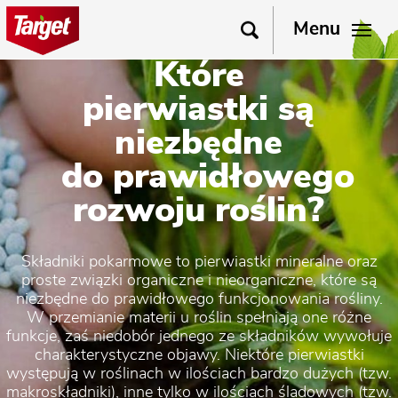
Menu
Które
pierwiastki są
niezbędne
do prawidłowego
rozwoju roślin?
Składniki pokarmowe to pierwiastki mineralne oraz
proste związki organiczne i nieorganiczne, które są
niezbędne do prawidłowego funkcjonowania rośliny.
W przemianie materii u roślin spełniają one różne
funkcje, zaś niedobór jednego ze składników wywołuje
charakterystyczne objawy. Niektóre pierwiastki
występują w roślinach w ilościach bardzo dużych (tzw.
makroskładniki), inne tylko w ilościach śladowych (tzw.