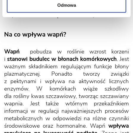
niebezpieczeństwo wymarzania roślin.
Odmowa
Stwierdzono także dodatni wpływ potasu
na powstawanie związków białkowych w roślinie.
Na co wpływa wapń?
Wapń
pobudza w roślinie wzrost korzeni
i
stanowi budulec w błonach komórkowych
. Jest
ważnym składnikiem regulującym funkcje błony
plazmatycznej. Ponadto tworzy związki
z pektynami i wpływa na aktywność licznych
enzymów. W komórkach wiąże szkodliwy
dla rośliny kwas szczawiowy, tworząc szczawiany
wapnia. Jest także wtórnym przekaźnikiem
informacji w regulacji najważniejszych procesów
metabolicznych w odpowiedzi na różne czynniki
środowiskowe oraz hormonalne. Wapń
wpływa