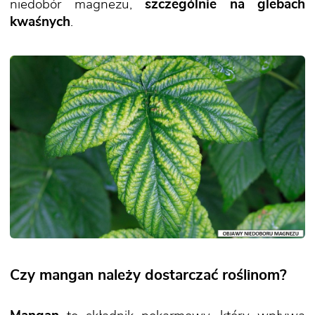
niedobór magnezu,
szczególnie na glebach
kwaśnych
.
Czy mangan należy dostarczać roślinom?