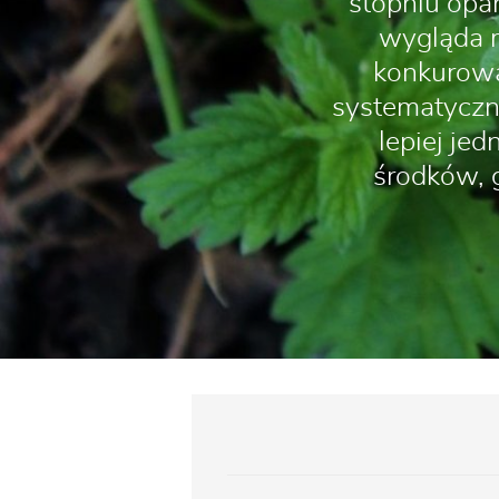
stopniu opa
wygląda m
konkurowa
systematyczn
lepiej je
środków, 