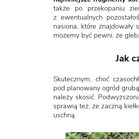
także po przekopaniu zi
z ewentualnych pozostało
nasiona, które znajdowały
możemy być pewni, że gleb
Jak c
Skutecznym, choć czasoch
pod planowany ogród grubą c
należy skosić. Podwyższona
sprawią też, że zaczną kiełk
uschną.