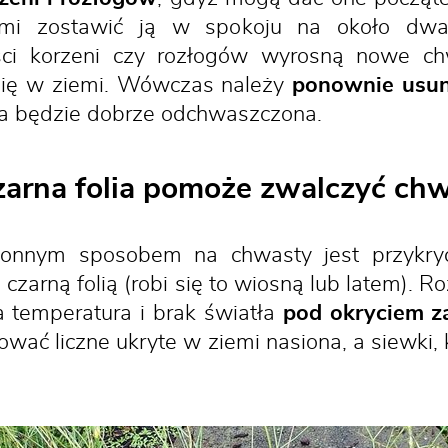
emi zostawić ją w spokoju na około dw
ści korzeni czy rozłogów wyrosną nowe ch
 się w ziemi. Wówczas należy
ponownie usu
a będzie dobrze odchwaszczona.
zarna folia pomoże zwalczyć ch
łonnym sposobem na chwasty jest przykryci
zarną folią (robi się to wiosną lub latem). R
 temperatura i brak światła
pod okryciem z
ować liczne ukryte w ziemi nasiona, a siewki,