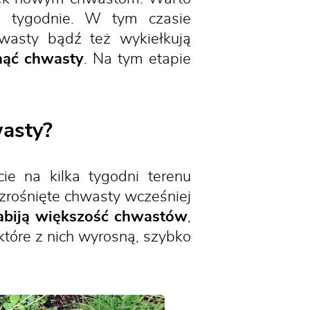
a tygodnie. W tym czasie
wasty bądź też wykiełkują
nąć chwasty
. Na tym etapie
wasty?
e na kilka tygodni terenu
ozrośnięte chwasty wcześniej
abiją większość chwastów
,
 które z nich wyrosną, szybko