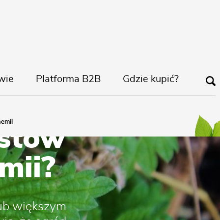
wie
Platforma B2B
Gdzie kupić?
emii
astów
mii?
lub większym