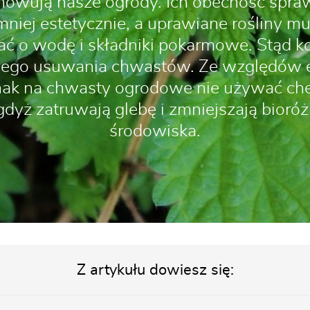
nowują nasze ogrody. Ich obecność spraw
niej estetycznie, a uprawiane rośliny mu
ć o wodę i składniki pokarmowe. Stąd k
ego usuwania chwastów. Ze względów 
dnak na chwasty ogrodowe nie używać c
gdyż zatruwają glebę i zmniejszają bioró
środowiska.
Z artykułu dowiesz się: