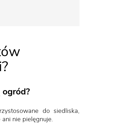
stów
i?
 ogród?
rzystosowane do siedliska,
ani nie pielęgnuje.