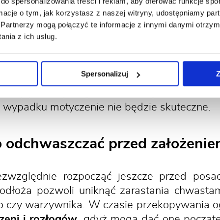
 walczyć z przykrymi kolonizator
do spersonalizowania treści i reklam, aby oferować funkcje sp
ormacje o tym, jak korzystasz z naszej witryny, udostępniamy p
Partnerzy mogą połączyć te informacje z innymi danymi otrzym
dziej ekologiczną metod, a przy okazji najc
nia z ich usług.
niczne usuwanie chwastów. W zależności od f
przez motyczenie, przekopywanie widłami (
Spersonalizuj
Z
ecjalnych chwytaków lub wąskich łopatek
hwasty potrafią zregenerować się nawet z nie
m wypadku motyczenie nie będzie skuteczne.
o odchwaszczać przed założenie
zwzględnie rozpocząć jeszcze przed posad
dłoża pozwoli uniknąć zarastania chwastam
go czy warzywnika. W czasie przekopywania 
zeni i rozłogów
, gdyż mogą dać one począ