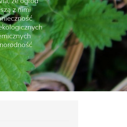
ia, że ogród
szą z nimi
onieczność
ekologicznych
hemicznych
żnorodność