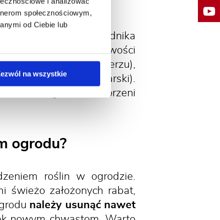
ami?
ołecznościowe i analizować
artnerom społecznościowym,
anymi od Ciebie lub
zęstszym zadaniem ogrodnika
azy rozwoju lub właściwości
np. długie rozłogi perzu),
ezwól na wszystkie
 (np. mniszek lekarski).
wielkich fragmentów korzeni
m ogrodu?
zeniem roślin w ogrodzie.
i świeżo założonych rabat,
ogrodu
należy usunąć nawet
tek nowym chwastom. Warto