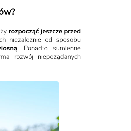
tów?
eży
rozpocząć jeszcze przed
ach niezależnie od sposobu
iosną
. Ponadto sumienne
yma rozwój niepożądanych