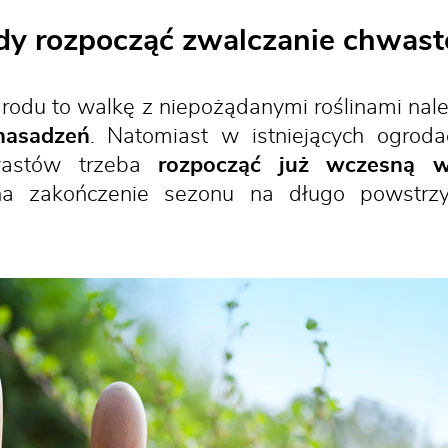
dy rozpocząć zwalczanie chwas
grodu to walkę z niepożądanymi roślinami nal
nasadzeń
. Natomiast w istniejących ogrod
wastów trzeba
rozpocząć już wczesną w
 na zakończenie sezonu na długo powstrz