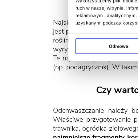
Jak
Wykorzystujemy pliki cookie 
ruch w naszej witrynie. Inf
reklamowym i analitycznym. 
Najskuteczniejszą i najbar
uzyskanymi podczas korzysta
jest
plewienie
, czyli mecha
roślin pozbywamy się ich 
Odmowa
wyrywanie, za pomocą sp
Te najbardziej uciążliwe c
(np. podagrycznik). W taki
Czy wart
Odchwaszczanie należy be
Właściwe przygotowanie po
trawnika, ogródka ziołowe
najmniejsze fragmenty kor