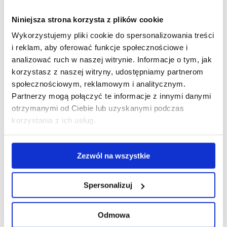
Niniejsza strona korzysta z plików cookie
Wykorzystujemy pliki cookie do spersonalizowania treści
i reklam, aby oferować funkcje społecznościowe i
analizować ruch w naszej witrynie. Informacje o tym, jak
korzystasz z naszej witryny, udostępniamy partnerom
społecznościowym, reklamowym i analitycznym.
Partnerzy mogą połączyć te informacje z innymi danymi
otrzymanymi od Ciebie lub uzyskanymi podczas
korzystania z ich usług.
Czy tulipanowiec wymaga cięcia?
Zezwól na wszystkie
W zasadzie tulipanowiec nie wymaga
specjalnego cięcia. Jedynie w razie konieczności
Spersonalizuj
usuwamy zbędne pędy. Trzeba obserwować,
czy tulipanowiec utrzymuje zgrabną sylwetkę
Odmowa
i przycinać pędy rosnące za nisko