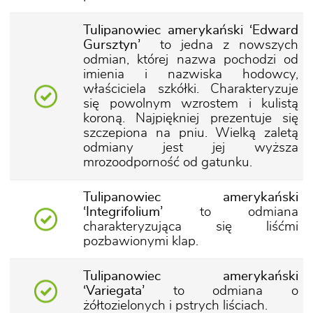
Tulipanowiec amerykański ‘Edward
Gursztyn’
to jedna z nowszych
odmian, której nazwa pochodzi od
imienia i nazwiska hodowcy,
właściciela szkółki. Charakteryzuje
się powolnym wzrostem i kulistą
koroną. Najpiękniej prezentuje się
szczepiona na pniu. Wielką zaletą
odmiany jest jej wyższa
mrozoodporność od gatunku.
Tulipanowiec amerykański
‘Integrifolium’
to odmiana
charakteryzująca się liśćmi
pozbawionymi klap.
Tulipanowiec amerykański
‘Variegata’
to odmiana o
żółtozielonych i pstrych liściach.