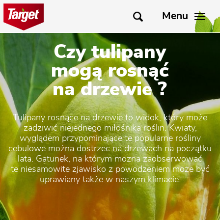
Menu
Czy tulipany
mogą rosnąć
na drzewie ?
Tulipany rosnące na drzewie to widok, który może
zadziwić niejednego miłośnika roślin. Kwiaty,
wyglądem przypominające te popularne rośliny
cebulowe można dostrzec na drzewach na początku
lata. Gatunek, na którym można zaobserwować
te niesamowite zjawisko z powodzeniem może być
uprawiany także w naszym klimacie.