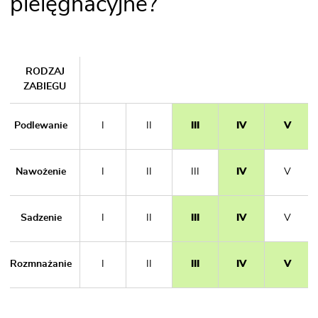
pielęgnacyjne?
RODZAJ
ZABIEGU
Podlewanie
I
II
III
IV
V
Nawożenie
I
II
III
IV
V
Sadzenie
I
II
III
IV
V
Rozmnażanie
I
II
III
IV
V