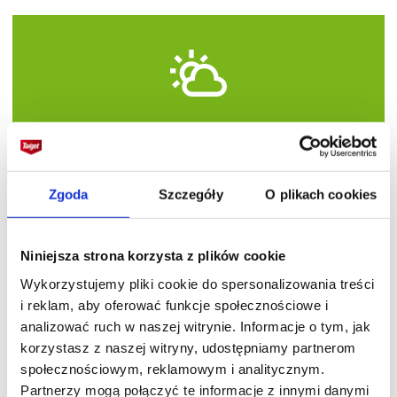
Orzeszki sieje się od połowy marca do początku
kwietnia w chłodnej szklarni, siewki pikuje
Zgoda
Szczegóły
O plikach cookies
do palet, a rośliny sadzi się na miejsca stałe
w połowie maja. Odstępy między roślinami
powinny wynosić 40-50 cm. Mietelnik źle znosi
Niniejsza strona korzysta z plików cookie
długotrwałą suszę.
Wykorzystujemy pliki cookie do spersonalizowania treści
i reklam, aby oferować funkcje społecznościowe i
Najczęściej występujące choroby:
analizować ruch w naszej witrynie. Informacje o tym, jak
korzystasz z naszej witryny, udostępniamy partnerom
społecznościowym, reklamowym i analitycznym.
Partnerzy mogą połączyć te informacje z innymi danymi