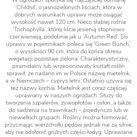
W ogrodach spotyka się najczęściej odmianę
‘Childsil’, o jasnozielonych liściach, która w
dobrych warunkach uprawy może osiągać
wysokość nawet 120 cm. Nieco słabiej rośnie
‘Trichophylla’, której liście jesienią stopniowo
czerwienieją, podobnie jak u ‘Autumn Red’. Do
uprawy w pojemnikach poleca się ‘Green Bunch’,
o wysokości 90 cm, która do końca okresu
wegetacji pozostaje zielona. Charakterystyczny,
piramidalny lub wrzecionowaty kształt roślin
sprawił, że nadano im w Polsce nazwę mietelnik,
a w Niemczech – cyprys letni. Ostatnio używa się
też nazwy kochia. Mietelnik jest coraz częściej
uprawiany w naszych ogrodach. Służy do
tworzenia szpalerów, żywopłotów i osłon, a także
do sadzenia na trawnikach – pojedynczo lub w
niewielkich grupach. Rośliny można formować,
przycinając wierzchołki pędów jednak nie za silnie,
aby nie odsłonić grubych części łodyg. Uprawiane