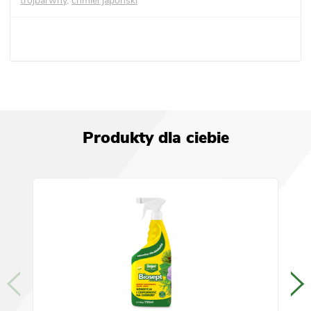
trójbarwny
,
chmiel japoński
Produkty dla ciebie