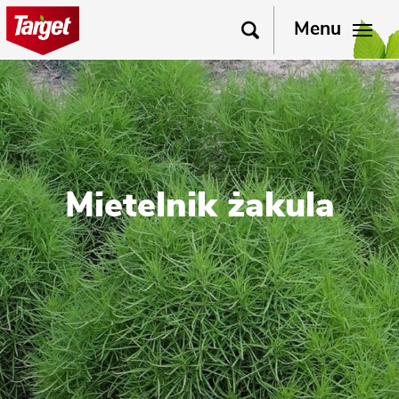
Menu
Mietelnik żakula