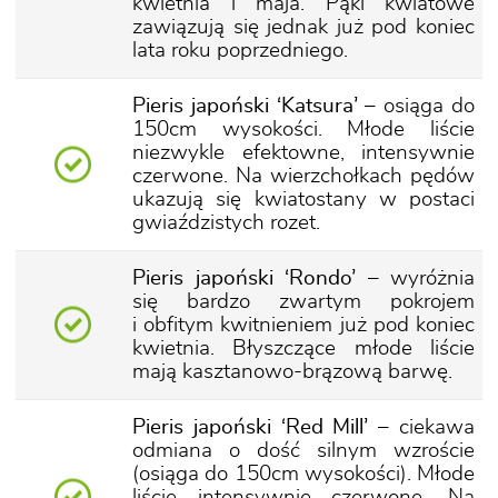
kwietnia i maja. Pąki kwiatowe
zawiązują się jednak już pod koniec
lata roku poprzedniego.
Pieris japoński ‘Katsura’
– osiąga do
150cm wysokości. Młode liście
niezwykle efektowne, intensywnie
czerwone. Na wierzchołkach pędów
ukazują się kwiatostany w postaci
gwiaździstych rozet.
Pieris japoński ‘Rondo’
– wyróżnia
się bardzo zwartym pokrojem
i obfitym kwitnieniem już pod koniec
kwietnia. Błyszczące młode liście
mają kasztanowo-brązową barwę.
Pieris japoński ‘Red Mill’
– ciekawa
odmiana o dość silnym wzroście
(osiąga do 150cm wysokości). Młode
liście intensywnie czerwone. Na