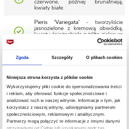
czerwone, później brunatnieją,
kwiaty białe.
Pieris ‘Variegata’ -
tworzyliście
jasnozielone z kremową obwódką,
kwiaty śnieżnobiałe z żółto-zielonym
kielichem.
Pieris ‘Valley Valentine’
– oryginalny
Zgoda
Szczegóły
O plikach cookies
krzew o zwartym pokroju. Tworzy
purpurowo-czerwone kwiaty. Wśród
ciemnozielonych liści kwiaty
Niniejsza strona korzysta z plików cookie
wyglądają zjawiskowo.
Wykorzystujemy pliki cookie do spersonalizowania treści
Pieris ‘Valley Rose’
– bardzo
i reklam, aby oferować funkcje społecznościowe i
dekoracyjna odmiana tworząca
analizować ruch w naszej witrynie. Informacje o tym, jak
kwiaty ciemnoróżowe, u podstawy
korzystasz z naszej witryny, udostępniamy partnerom
jasnoróżowe. Liście od początku
społecznościowym, reklamowym i analitycznym.
sezonu zielone.
Partnerzy mogą połączyć te informacje z innymi danymi
otrzymanymi od Ciebie lub uzyskanymi podczas