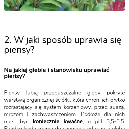
2. W jaki sposób uprawia się
pierisy?
Na jakiej glebie i stanowisku uprawiać
pierisy?
Pierisy lubią przepuszczalne gleby pokryte
warstwą organicznej ściółki, która chroni ich płytko
rozrastający się system korzeniowy, przed suszą,
mrozem i zachwaszczeniem. Podłoże dla nich
musi być
koniecznie kwaśne
, o pH 3,5-5,5.
Rzadko kiedy mamy do czynienia od razu z glebą