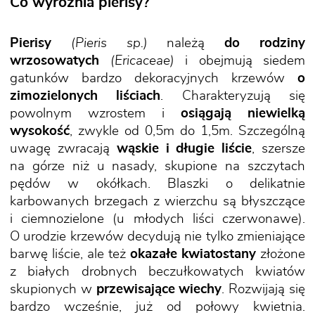
Co wyróżnia pierisy?
Pierisy
(Pieris sp.)
należą
do rodziny
wrzosowatych
(Ericaceae)
i obejmują siedem
gatunków bardzo dekoracyjnych krzewów
o
zimozielonych liściach
. Charakteryzują się
powolnym wzrostem i
osiągają niewielką
wysokość
, zwykle od 0,5m do 1,5m. Szczególną
uwagę zwracają
wąskie i długie liście
, szersze
na górze niż u nasady, skupione na szczytach
pędów w okółkach. Blaszki o delikatnie
karbowanych brzegach z wierzchu są błyszczące
i ciemnozielone (u młodych liści czerwonawe).
O urodzie krzewów decydują nie tylko zmieniające
barwę liście, ale też
okazałe kwiatostany
złożone
z białych drobnych beczułkowatych kwiatów
skupionych w
przewisające wiechy
. Rozwijają się
bardzo wcześnie, już od połowy kwietnia.