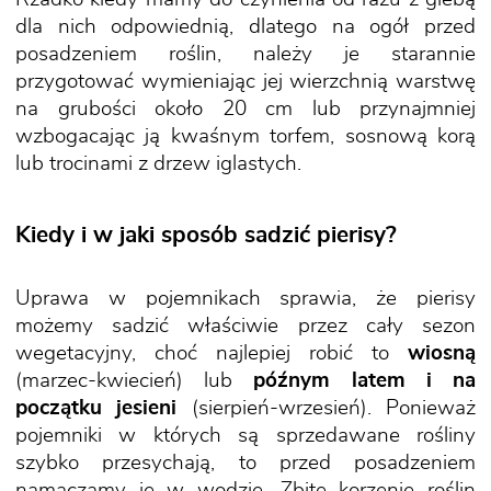
dla nich odpowiednią, dlatego na ogół przed
posadzeniem roślin, należy je starannie
przygotować wymieniając jej wierzchnią warstwę
na grubości około 20 cm lub przynajmniej
wzbogacając ją kwaśnym torfem, sosnową korą
lub trocinami z drzew iglastych.
Kiedy i w jaki sposób sadzić pierisy?
Uprawa w pojemnikach sprawia, że pierisy
możemy sadzić właściwie przez cały sezon
wegetacyjny, choć najlepiej robić to
wiosną
(marzec-kwiecień) lub
późnym latem i na
początku jesieni
(sierpień-wrzesień). Ponieważ
pojemniki w których są sprzedawane rośliny
szybko przesychają, to przed posadzeniem
namaczamy je w wodzie. Zbite korzenie roślin