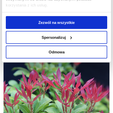
Pieris ‘White Pearl’
– odmiana
korzystania z ich usług.
tworząca ciemnozielone liście
i śnieżnobiałe kwiaty.
Zezwól na wszystkie
Pieris ‘Flaming Silver’
– tworzy liście
początkowo czerwone, później
zielone i białe kwiaty.
Spersonalizuj
Odmowa