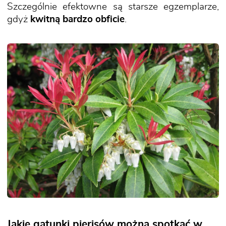
Szczególnie efektowne są starsze egzemplarze,
gdyż
kwitną bardzo obficie
.
Jakie gatunki pierisów można spotkać w