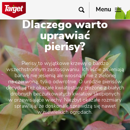
Menu
Dlaczego warto
uprawiać
pierisy?
Pierisy to wyjątkowe krzewy o bardzo
wszechstronnym zastosowaniu. Ich liście zmieniają
barwę nie jesienią ale wiosną, i nie z zielonej
na czerwoną, tylko odwrotnie. O urodzie pierisów
decydują też okazałe kwiatostany złożone z białych
drobnych beczułkowatych kwiatów skupionych
w przewisające wiechy. Niezbyt okazałe rozmiary
sprawiają, że doskonale sprawdzą się nawet
w niewielkich ogrodach.