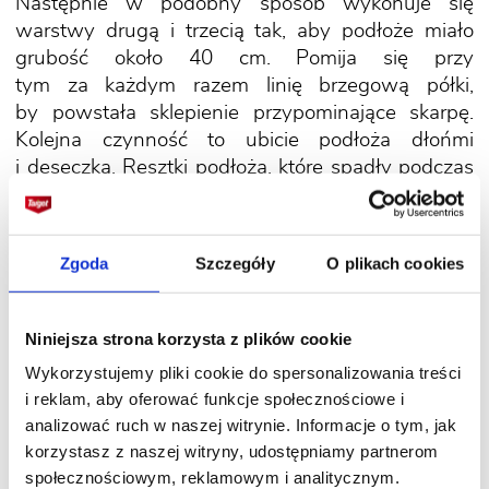
Następnie w podobny sposób wykonuje się
warstwy drugą i trzecią tak, aby podłoże miało
grubość około 40 cm. Pomija się przy
tym za każdym razem linię brzegową półki,
by powstała sklepienie przypominające skarpę.
Kolejna czynność to ubicie podłoża dłońmi
i deseczką. Resztki podłoża, które spadły podczas
nakładania na podłogę, trzeba zamieść.
Do pieczarek już się nie nadaje, ale to świetny
nawóz do ogrodu.
Zgoda
Szczegóły
O plikach cookies
W ogrodzie usypuje się wały o wysokości 30-40
Niniejsza strona korzysta z plików cookie
cm i szerokości około 120 cm (długość dowolna).
Wykorzystujemy pliki cookie do spersonalizowania treści
i reklam, aby oferować funkcje społecznościowe i
Od razu po nałożeniu podłoża nie można
analizować ruch w naszej witrynie. Informacje o tym, jak
zaszczepić grzybni pieczarek. Trzeba poczekać,
korzystasz z naszej witryny, udostępniamy partnerom
aż ustabilizuje się jego temperatura.
Nadal
społecznościowym, reklamowym i analitycznym.