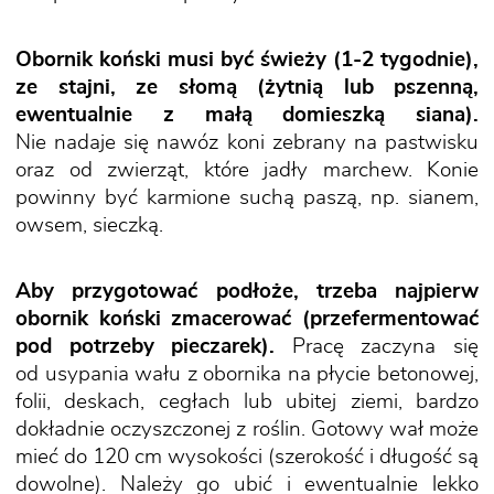
Obornik koński musi być świeży (1-2 tygodnie),
ze stajni, ze słomą (żytnią lub pszenną,
ewentualnie z małą domieszką siana).
Nie nadaje się nawóz koni zebrany na pastwisku
oraz od zwierząt, które jadły marchew. Konie
powinny być karmione suchą paszą, np. sianem,
owsem, sieczką.
Aby przygotować podłoże, trzeba najpierw
obornik koński zmacerować (przefermentować
pod potrzeby pieczarek).
Pracę zaczyna się
od usypania wału z obornika na płycie betonowej,
folii, deskach, cegłach lub ubitej ziemi, bardzo
dokładnie oczyszczonej z roślin. Gotowy wał może
mieć do 120 cm wysokości (szerokość i długość są
dowolne). Należy go ubić i ewentualnie lekko