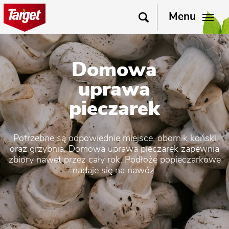
Menu
Domowa
uprawa
pieczarek
Potrzebne są odpowiednie miejsce, obornik koński
oraz grzybnia. Domowa uprawa pieczarek zapewnia
zbiory nawet przez cały rok. Podłoże popieczarkowe
nadaje się na nawóz.