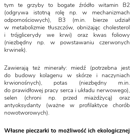
tym te grzyby to bogate źródło witamin B2
(odgrywa istotną rolę np. w mechanizmach
odpornościowych), B3 (m.in. bierze udział
w metabolizmie tłuszczów, obniżając cholesterol
i trójglicerydy we krwi) oraz kwas foliowy
(niezbędny np. w powstawaniu czerwonych
krwinek).
Zawierają też minerały: miedź (potrzebna jest
do budowy kolagenu w skórze i naczyniach
krwionośnych), potas (niezbędny m.in.
do prawidłowej pracy serca i układu nerwowego),
selen (chroni np. przed miażdżycą) oraz
antyoksydanty (ważne w profilaktyce chorób
nowotworowych).
Własne pieczarki to możliwość ich ekologicznej