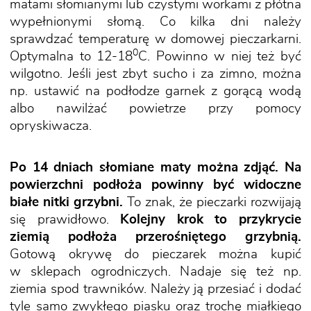
matami słomianymi lub czystymi workami z płótna
wypełnionymi słomą. Co kilka dni należy
sprawdzać temperaturę w domowej pieczarkarni.
0
Optymalna to 12-18
C. Powinno w niej też być
wilgotno. Jeśli jest zbyt sucho i za zimno, można
np. ustawić na podłodze garnek z gorącą wodą
albo nawilżać powietrze przy pomocy
opryskiwacza.
Po 14 dniach słomiane maty można zdjąć.
Na
powierzchni podłoża powinny być widoczne
białe nitki grzybni.
To znak, że pieczarki rozwijają
się prawidłowo.
Kolejny krok to przykrycie
ziemią podłoża przerośniętego grzybnią.
Gotową okrywę do pieczarek można kupić
w sklepach ogrodniczych. Nadaje się też np.
ziemia spod trawników. Należy ją przesiać i dodać
tyle samo zwykłego piasku oraz trochę miałkiego