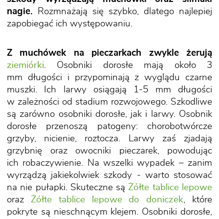
nagie.
Rozmnażają się szybko, dlatego najlepiej
zapobiegać ich występowaniu.
Z muchówek na pieczarkach zwykle żerują
ziemiórki
. Osobniki dorosłe mają około 3
mm długości i przypominają z wyglądu czarne
muszki. Ich larwy osiągają 1-5 mm długości
w zależności od stadium rozwojowego. Szkodliwe
są zarówno osobniki dorosłe, jak i larwy. Osobnik
dorosłe przenoszą patogeny: chorobotwórcze
grzyby, nicienie, roztocza. Larwy zaś zjadają
grzybnię oraz owocniki pieczarek, powodując
ich robaczywienie. Na wszelki wypadek – zanim
wyrządzą jakiekolwiek szkody - warto stosować
na nie pułapki. Skuteczne są
Żółte tablice lepowe
oraz
Żółte tablice lepowe do doniczek
, które
pokryte są nieschnącym klejem. Osobniki dorosłe,