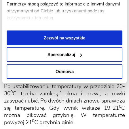
bowiem podłoże się zagrzewa. Do kontroli
Partnerzy mogą połączyć te informacje z innymi danymi
temperatury warto mieć termometr do kompostu.
otrzymanymi od Ciebie lub uzyskanymi podczas
Wyposażony jest on w długą końcówkę, którą
korzystania z ich usług.
wsadza się w podłoże. Pierwszą kontrolę
temperatury podłoża pieczarkowego wykonuje się
po trzech dniach od jego ułożenia, a następną –
Zezwól na wszystkie
po dwóch kolejnych. Jeśli temperatura wynosi 20-
0
30
C, nie trzeba nic robić. Gdy temperatura
Spersonalizuj
0
wzrośnie do 40-50
C, podłoże trzeba schłodzić.
Jak to zrobić? Można otworzyć okna i drzwi,
Odmowa
wykonać w podłożu podłużne rowki albo
w ostateczności zwilżyć je zimną wodą.
Po ustabilizowaniu temperatury w przedziale 20-
0
30
C trzeba zamknąć okna i drzwi, a rowki
zasypać i ubić. Po dwóch dniach znowu sprawdza
0
się temperaturę. Gdy wynik wskaże 19-21
C
można pikować grzybnię. W temperaturze
0
powyżej 21
C grzybnia ginie.