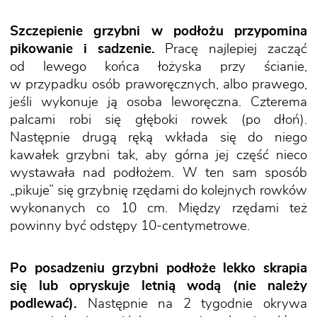
Szczepienie grzybni w podłożu przypomina
pikowanie i sadzenie.
Pracę najlepiej zacząć
od lewego końca łożyska przy ścianie,
w przypadku osób praworęcznych, albo prawego,
jeśli wykonuje ją osoba leworęczna. Czterema
palcami robi się głęboki rowek (po dłoń).
Następnie drugą ręką wkłada się do niego
kawałek grzybni tak, aby górna jej część nieco
wystawała nad podłożem. W ten sam sposób
„pikuje” się grzybnię rzędami do kolejnych rowków
wykonanych co 10 cm. Między rzędami też
powinny być odstępy 10-centymetrowe.
Po posadzeniu grzybni podłoże lekko skrapia
się lub opryskuje letnią wodą (nie należy
podlewać).
Następnie na 2 tygodnie okrywa