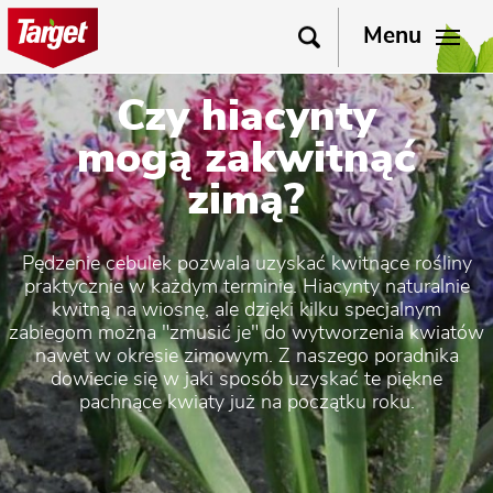
Menu
Czy hiacynty
mogą zakwitnąć
zimą?
Pędzenie cebulek pozwala uzyskać kwitnące rośliny
praktycznie w każdym terminie. Hiacynty naturalnie
kwitną na wiosnę, ale dzięki kilku specjalnym
zabiegom można "zmusić je" do wytworzenia kwiatów
nawet w okresie zimowym. Z naszego poradnika
dowiecie się w jaki sposób uzyskać te piękne
pachnące kwiaty już na początku roku.