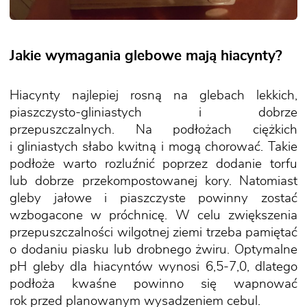
Jakie wymagania glebowe mają hiacynty?
Hiacynty najlepiej rosną na glebach lekkich,
piaszczysto-gliniastych i dobrze
przepuszczalnych. Na podłożach ciężkich
i gliniastych słabo kwitną i mogą chorować. Takie
podłoże warto rozluźnić poprzez dodanie torfu
lub dobrze przekompostowanej kory. Natomiast
gleby jałowe i piaszczyste powinny zostać
wzbogacone w próchnicę. W celu zwiększenia
przepuszczalności wilgotnej ziemi trzeba pamiętać
o dodaniu piasku lub drobnego żwiru. Optymalne
pH gleby dla hiacyntów wynosi 6,5-7,0, dlatego
podłoża kwaśne powinno się wapnować
rok przed planowanym wysadzeniem cebul.