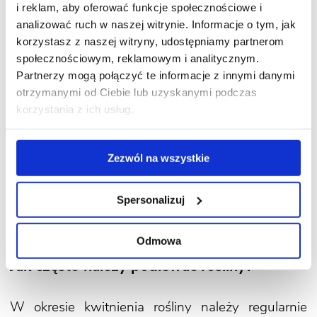
i reklam, aby oferować funkcje społecznościowe i
w podłożu około połowy listopada zakwitną
analizować ruch w naszej witrynie. Informacje o tym, jak
w okolicy Dnia Babci i Dziadka.
korzystasz z naszej witryny, udostępniamy partnerom
społecznościowym, reklamowym i analitycznym.
W jaki sposób przedłużyć kwitnienie?
Partnerzy mogą połączyć te informacje z innymi danymi
otrzymanymi od Ciebie lub uzyskanymi podczas
korzystania z ich usług.
Najokazalej pędzone hiacynty będą kwitły
w pomieszczeniu chłodnym, o temperaturze
niewiele wyższej od temperatury panującej
Zezwól na wszystkie
w szklarni czy inspekcie. Zbyt wysokie
temperatury spowodują, że łodygi będą rosły
Spersonalizuj
bardzo szybko, a ich wygląd będzie nienaturalny.
Kwiaty będą zaś mniej trwałe.
Odmowa
Jak często należy podlewać rośliny?
W okresie kwitnienia rośliny należy regularnie