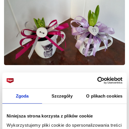
Który termin jest odpowiedni na pędzenie?
Zgoda
Szczegóły
O plikach cookies
Jeśli cebule hiacyntów zostaną posadzone
w drugiej połowie września to zakwitną
na początku grudnia. Sadzone w pierwszej
Niniejsza strona korzysta z plików cookie
połowie października zakwitną w okolicy Świąt
Wykorzystujemy pliki cookie do spersonalizowania treści
Bożego Narodzenia. Cebulki umieszczone