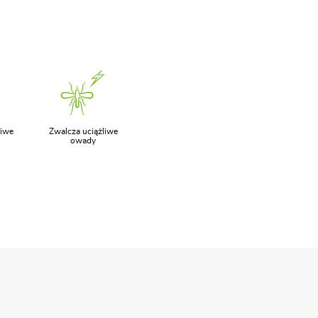
liwe
Zwalcza uciążliwe
owady