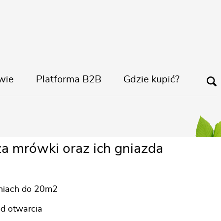
wie
Platforma B2B
Gdzie kupić?
apka na mrówki
za mrówki oraz ich gniazda
niach do 20m2
od otwarcia