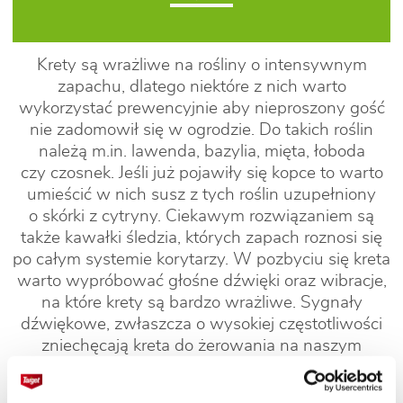
Krety są wrażliwe na rośliny o intensywnym
zapachu, dlatego niektóre z nich warto
wykorzystać prewencyjnie aby nieproszony gość
nie zadomowił się w ogrodzie. Do takich roślin
należą m.in. lawenda, bazylia, mięta, łoboda
czy czosnek. Jeśli już pojawiły się kopce to warto
umieścić w nich susz z tych roślin uzupełniony
o skórki z cytryny. Ciekawym rozwiązaniem są
także kawałki śledzia, których zapach roznosi się
po całym systemie korytarzy. W pozbyciu się kreta
warto wypróbować głośne dźwięki oraz wibracje,
na które krety są bardzo wrażliwe. Sygnały
dźwiękowe, zwłaszcza o wysokiej częstotliwości
zniechęcają kreta do żerowania na naszym
terytorium, co zmusza go do znalezienia innego,
spokojnego miejsca. Prostym sposobem są puszki