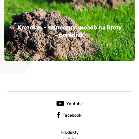
Kretołap - skuteczny sposób na krety
- poradnik
Youtube
Facebook
Produkty
Ogród