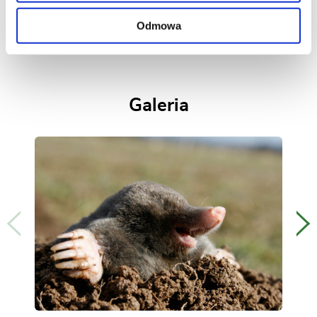
Nie można zapomnieć o regularnym sprawdzaniu
Odmowa
pułapki, a w przypadku złapania intruza
przenosimy go z dala od naszego ogrodu.
Galeria