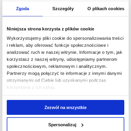
umieszczone na paliku wbitym w ziemię, które
Zgoda
Szczegóły
O plikach cookies
podczas podmuchów wiatru wydają nieznośny
dla kreta hałas. Inną często stosowaną metodą są
butelki wkopane w ziemi szyjkami do góry.
Niniejsza strona korzysta z plików cookie
Podczas wiatru będą gwizdały co z pewnością
zaniepokoi kreta. Kreta można także odstraszyć
Wykorzystujemy pliki cookie do spersonalizowania treści
poprzez częste używanie kosiarki w ogrodzie.
i reklam, aby oferować funkcje społecznościowe i
Jeżeli chcemy rozprawić się z kretem
analizować ruch w naszej witrynie. Informacje o tym, jak
w humanitarny i bezpieczny sposób to warto
korzystasz z naszej witryny, udostępniamy partnerom
sięgnąć po odpowiednią pułapkę, którą można
społecznościowym, reklamowym i analitycznym.
przygotować samemu bądź zakupić w sklepie
Partnerzy mogą połączyć te informacje z innymi danymi
ogrodniczym. Do schwytania zwierzęcia
otrzymanymi od Ciebie lub uzyskanymi podczas
wykorzystuje się pułapki w kształcie rurek
korzystania z ich usług.
średnicy 5-6cm, otwierające się tylko
do wewnątrz. Umieszcza się je w ziemi w taki
Zezwól na wszystkie
sposób, aby końce pułapki były połączone
z korytarzem. Z uwagi na niezwykłą wrażliwość
kretów pułapkę warto instalować w rękawicach
Spersonalizuj
ochronnych, aby nie zniechęcić zwierzęcia.