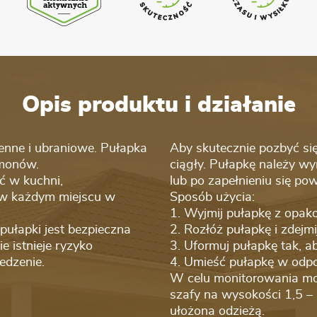
Opis produktu i działanie
nne i ubraniowe. Pułapka
Aby skutecznie pozbyć si
omonów.
ciągły. Pułapkę należy wy
ć w kuchni,
lub po zapełnieniu się po
- w każdym miejscu w
Sposób użycia:
1. Wyjmij pułapkę z opak
pułapki jest bezpieczna
2. Rozłóż pułapkę i zdejmi
 istnieje ryzyko
3. Uformuj pułapkę tak, aby
edzenie.
4. Umieść pułapkę w odp
W celu monitorowania mo
szafy na wysokości 1,5 –
ułożona odzieżą.