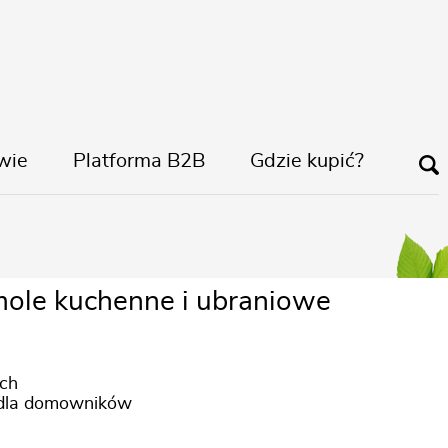
wie
Platforma B2B
Gdzie kupić?
mole kuchenne
mole kuchenne i ubraniowe
ych
 dla domowników