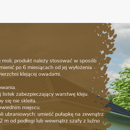
ę moli, produkt należy stosować w sposób
mienić po 6 miesiącach od jej wyłożenia
wierzchni klejącej owadami.
owania.
j listek zabezpieczający warstwę kleju.
 się nie skleiła.
owiednim miejscu.
li ubraniowych: umieść pułapkę na zewnątrz
 2 m od podłogi lub wewnątrz szafy z luźno