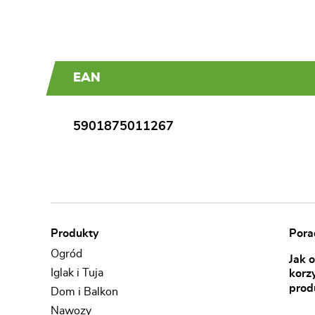
EAN
5901875011267
Produkty
Porad
Ogród
Jak 
Iglak i Tuja
korz
prod
Dom i Balkon
Nawozy