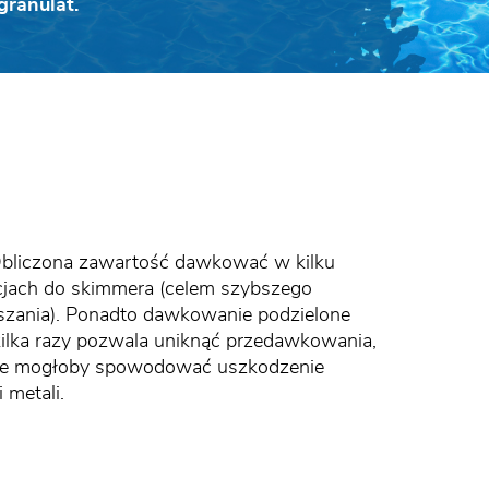
granulat.
Obliczona zawartość dawkować w kilku
cjach do skimmera (celem szybszego
szania). Ponadto dawkowanie podzielone
kilka razy pozwala uniknąć przedawkowania,
re mogłoby spowodować uszkodzenie
i metali.