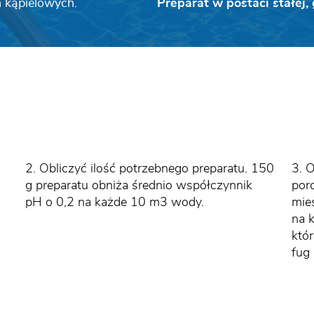
 kąpielowych.
Preparat w postaci stałej, 
2. Obliczyć ilość potrzebnego preparatu. 150
3. 
g preparatu obniża średnio współczynnik
por
pH o 0,2 na każde 10 m3 wody.
mie
na 
któ
fug 