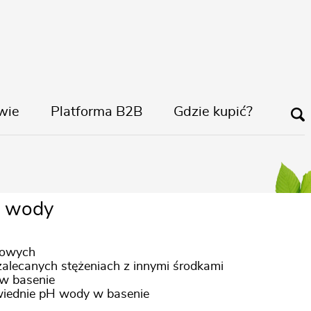
wie
Platforma B2B
Gdzie kupić?
anulat
H wody
kowych
alecanych stężeniach z innymi środkami
 w basenie
iednie pH wody w basenie