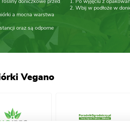
 rośliny doniczkowe przed
1. Po wyjęciu z opakowani
2. Wbij w podłoże w doni
miórki a mocna warstwa
stancji oraz są odporne
iórki Vegano