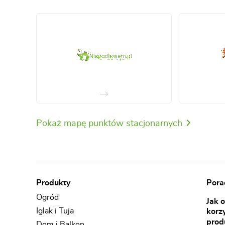
Pokaż mapę punktów stacjonarnych
Produkty
Porad
Ogród
Jak 
Iglak i Tuja
korz
prod
Dom i Balkon