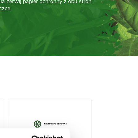
a zerwij papier ochronny z obu stron.
czce.