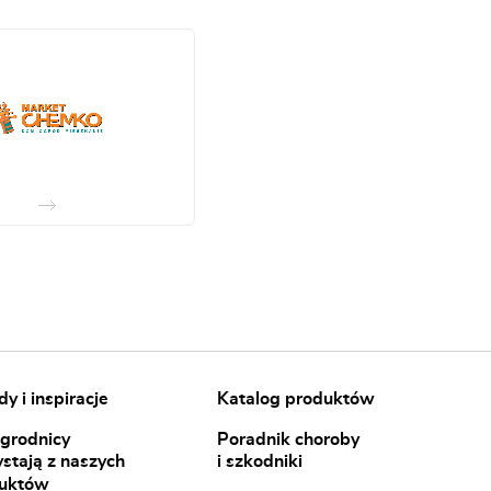
y i inspiracje
Katalog produktów
ogrodnicy
Poradnik choroby
ystają z naszych
i szkodniki
uktów