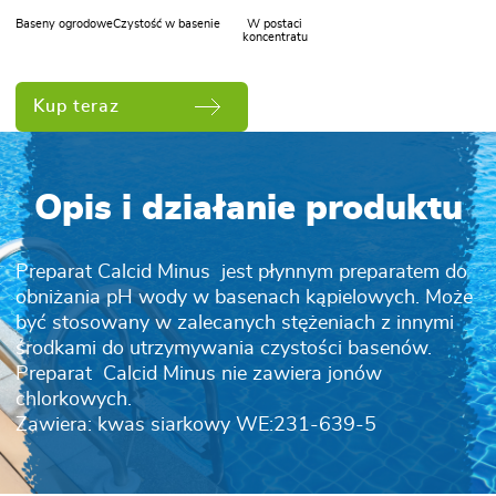
Baseny ogrodowe
Czystość w basenie
W postaci
koncentratu
Kup teraz
Opis i działanie produktu
Preparat Calcid Minus jest płynnym preparatem do
obniżania pH wody w basenach kąpielowych. Może
być stosowany w zalecanych stężeniach z innymi
środkami do utrzymywania czystości basenów.
Preparat Calcid Minus nie zawiera jonów
chlorkowych.
Zawiera: kwas siarkowy WE:231-639-5