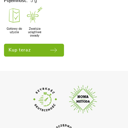
Pojemność:
5 g
Gotowy do
Zwalcza
użycia
uciążliwe
owady
Kup teraz